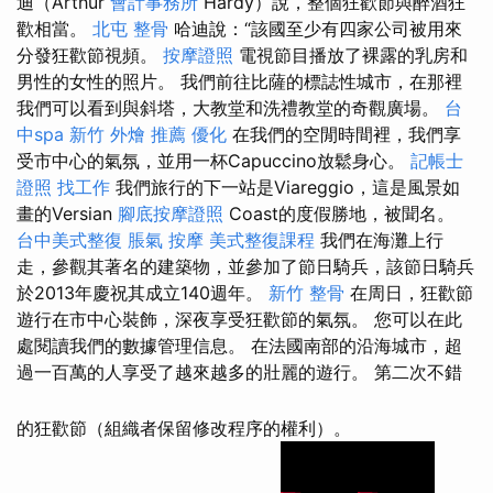
迪（Arthur
會計事務所
Hardy）說，整個狂歡節與醉酒狂
歡相當。
北屯 整骨
哈迪說：“該國至少有四家公司被用來
分發狂歡節視頻。
按摩證照
電視節目播放了裸露的乳房和
男性的女性的照片。 我們前往比薩的標誌性城市，在那裡
我們可以看到與斜塔，大教堂和洗禮教堂的奇觀廣場。
台
中spa
新竹 外燴 推薦
優化
在我們的空閒時間裡，我們享
受市中心的氣氛，並用一杯Capuccino放鬆身心。
記帳士
證照 找工作
我們旅行的下一站是Viareggio，這是風景如
畫的Versian
腳底按摩證照
Coast的度假勝地，被聞名。
台中美式整復
脹氣 按摩
美式整復課程
我們在海灘上行
走，參觀其著名的建築物，並參加了節日騎兵，該節日騎兵
於2013年慶祝其成立140週年。
新竹 整骨
在周日，狂歡節
遊行在市中心裝飾，深夜享受狂歡節的氣氛。 您可以在此
處閱讀我們的數據管理信息。 在法國南部的沿海城市，超
過一百萬的人享受了越來越多的壯麗的遊行。 第二次不錯
的狂歡節（組織者保留修改程序的權利）。