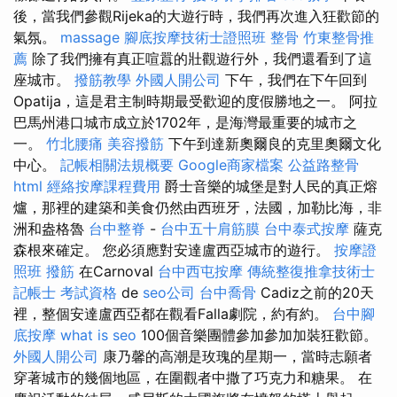
後，當我們參觀Rijeka的大遊行時，我們再次進入狂歡節的
氣氛。
massage
腳底按摩技術士證照班
整骨
竹東整骨推
薦
除了我們擁有真正喧囂的壯觀遊行外，我們還看到了這
座城市。
撥筋教學
外國人開公司
下午，我們在下午回到
Opatija，這是君主制時期最受歡迎的度假勝地之一。 阿拉
巴馬州港口城市成立於1702年，是海灣最重要的城市之
一。
竹北腰痛
美容撥筋
下午到達新奧爾良的克里奧爾文化
中心。
記帳相關法規概要
Google商家檔案
公益路整骨
html
經絡按摩課程費用
爵士音樂的城堡是對人民的真正熔
爐，那裡的建築和美食仍然由西班牙，法國，加勒比海，非
洲和盎格魯
台中整脊
-
台中五十肩筋膜
台中泰式按摩
薩克
森根來確定。 您必須應對安達盧西亞城市的遊行。
按摩證
照班
撥筋
在Carnoval
台中西屯按摩
傳統整復推拿技術士
記帳士 考試資格
de
seo公司
台中喬骨
Cadiz之前的20天
裡，整個安達盧西亞都在觀看Falla劇院，約有約。
台中腳
底按摩
what is seo
100個音樂團體參加參加加裝狂歡節。
外國人開公司
康乃馨的高潮是玫瑰的星期一，當時志願者
穿著城市的幾個地區，在圍觀者中撒了巧克力和糖果。 在