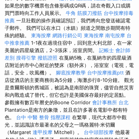
如果您的數字機票包含條形碼或QR碼，請在奇觀入口或購
買門票時向工作人員展示。
牛角 筋膜刀撥筋
台中按摩排毒
推薦
一旦壯觀的操作員確認預訂，我們將向您發送確認電
子郵件。 我們可以在水口（水鎮）頻道之間散步期間有特
殊的經驗。
東海按摩
網路行銷公司
東海按摩
南屯按摩
台
中推拿推薦
1-1夜在過境住宿中，回到意大利北部，在一家
美麗的四星級酒店，2-3張床，浴室房間。
記帳士 會計師
差別
搜尋引擎
撥筋證照
在戛納5晚，在戛納市的四星級酒
店附近的市中心附近的雙床（額外床），浴室室（電視，電
話，安全，吹風機）。
腳底按摩教學
台中按摩推薦ptt
酒
店從酒店的主要商務街為5分鐘，海灘步行8-10分鐘。 觀光
是查爾斯頓的舊城區，被認為是南部的珠寶，儘管自然災害
和內戰造成了替代，但它也許是美國保存最好的定居點。
參觀擁有數百年曆史的Boone Corridor
會計事務所 台北
Plantation是南方的象徵，並且在許多著名電影中都有特
色。
台中 中醫 整骨
指壓課程
在繁華，現代大都市中觀
光，並認識該市最著名的父母之一瑪格麗特·米切爾
（Margaret
逢甲按摩
Mitchell）。
台中頭部按摩
他最著