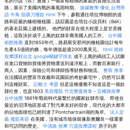
名的小說《吹》通過了一個富裕植物的家庭的冒險生活道
路，展示了美國內戰的暴風雨時期。
拔罐教學
優化 台灣用
語
牛角 筋膜刀撥筋
html
下午，參觀通往塔拉博物館的道
路和莊嚴的橡樹種植園，該莊園是在塔拉小說貝利（Béli）
的著名莊園上建模的。 他們的財富在很大程度上是甘蔗種
植，這取決於成千上萬的奴隸非裔美國人的工作。
台中國
術館推薦
直到1850年代，路易斯安那州的種植園估計每年
生產4.5億磅的糖，每年價值超過2000萬美元。
html
經絡
按摩課程台北
google關鍵字排名
成千上萬的碼頭工人試圖
在進口貨物卸貨後將貨物運送到遠洋船上，而數百家銀行，
商人，因素，保險公司和律師指導財務和物流。
整骨 推拿
在法國區的豐富市政廳和花園區的奇妙豪宅中，仍然可以看
到這種財富。
記帳士 考題
但是這種優雅不知道這是一個奴
隸社會，也是1803
美容撥筋
竹北整復推拿
-
五權路按摩
台中油壓
1861年戰前時代最繁忙的國家奴隸市場。 即使在
最近的沼澤地區形成了對汽車友好的宿舍，現代化的大都市
的佔地面積也已經到達了Pontchartrain湖的海岸。
法人定
義
撥筋美容
在美國，沒有城市能保留像新奧爾良一樣重要
和可訪問的歷史。
中清路 按摩
穴道按摩課程
房子到房