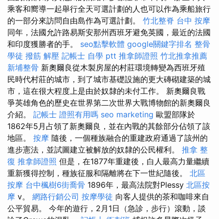
乘客和嚮導一起舉行全天可選計劃的人也可以作為乘船旅行
的一部分來訪問自由島作為可選計劃。
竹北整脊
台中 按摩
同年，法國允許路易斯安那州西班牙避免英國，最近的法國
和印度獲勝者的手。
seo點擊軟體
google關鍵字排名
整骨
學徒
撥筋 解壓
記帳士 自學 ptt
推拿師證照
竹北推拿推薦
新埔整骨
新奧爾良從木製房屋的村莊環境轉變為西班牙殖
民時代村莊的城市，到了城市基礎設施的更大磚砌建築的城
市，這在很大程度上是由於奴隸的未付工作。 新奧爾良戰
爭英雄角色的歷史在世界第二次世界大戰博物館的新奧爾良
介紹。
記帳士 證照有用嗎
seo marketing
歐盟部隊於
1862年5月占領了新奧爾良，並在內戰的其餘部分佔領了該
地區。
按摩
隨後，一個種族融合的重建政府通過了該州的
進步憲法，並試圖建立被解放的奴隸的公民權利。
推拿 整
復
推拿師證照
但是，在1877年重建後，白人最高力量繼續
重新獲得控制，種族征服和隔離將在下一世紀隨後。
北區
按摩
台中楓樹6街喬骨
1896年，最高法院對Plessy
北區按
摩
v。
網路行銷公司
按摩學徒
向客人提供的茶和咖啡來自
公平貿易。 今年的遊行，2月1日（急診，步行）滾動，談