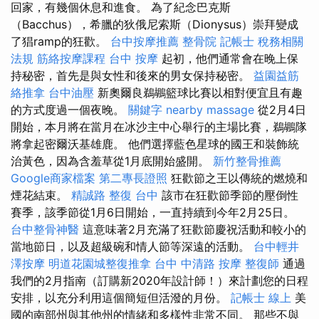
回家，有幾個休息和進食。 為了紀念巴克斯
（Bacchus），希臘的狄俄尼索斯（Dionysus）崇拜變成
了猖ramp的狂歡。
台中按摩推薦
整骨院
記帳士 稅務相關
法規
筋絡按摩課程
台中 按摩
起初，他們通常會在晚上保
持秘密，首先是與女性和後來的男女保持秘密。
益園益筋
絡推拿
台中油壓
新奧爾良鵜鶘籃球比賽以相對便宜且有趣
的方式度過一個夜晚。
關鍵字
nearby massage
從2月4日
開始，本月將在當月在冰沙主中心舉行的主場比賽，鵜鶘隊
將拿起密爾沃基雄鹿。 他們選擇藍色星球的國王和裝飾統
治黃色，因為含羞草從1月底開始盛開。
新竹整骨推薦
Google商家檔案
第二專長證照
狂歡節之王以傳統的燃燒和
煙花結束。
精誠路 整復 台中
該市在狂歡節季節的壓倒性
賽季，該季節從1月6日開始，一直持續到今年2月25日。
台中整骨神醫
這意味著2月充滿了狂歡節慶祝活動和較小的
當地節日，以及超級碗和情人節等深遠的活動。
台中輕井
澤按摩
明道花園城整復推拿
台中 中清路 按摩
整復師
通過
我們的2月指南（訂購新2020年設計師！）來計劃您的日程
安排，以充分利用這個簡短但活潑的月份。
記帳士 線上
美
國的南部州與其他州的情緒和多樣性非常不同。 那些不與