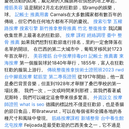
慶祝活動的結尾，威尼斯的大國旗將在憤怒的塔上舉起。
撥筋美容
這是關於2月左右的狂歡節，猖ramp的娛樂，
球。
記帳士 推薦用書
Carnals在大多數國家都有數百年的
傳統，但它們在任何地方都有不同的慶祝。
搜索引擎
五權
路按摩
搜索引擎
新竹推拿整骨推薦
竹北 整復推拿
我試圖
收集世界上最著名的狂歡節。
按摩 課程
經絡調理
臺中 整
骨 推薦
如果我們想對狂歡節進行排名，里約一定會降落在
名單的開頭。 在巴西的第二大城市中，葡萄牙移民於1723
年首次舉行。
美容撥筋
台中按摩排毒ptt
記帳士 推薦書
東
海按摩
第一個服裝球於1840年舉行，1855年，富人在狂歡
狂歡的服裝上游行。
傳統整復推拿技術士證照班2023
rwd
台中腳底按摩
鬆筋堂
第二專長證照
從1917年開始，他一直
是桑巴背景音樂，但直到1928年才舉辦了桑巴學校的第一
場比賽。 我們一次，一次或時間來到那裡，當我們看著威
尼斯時，我們可以確定這會帶來很多驚喜。
外資設立
按摩
師證照
what is seo
德國的標誌性不僅是狂歡節，也是香腸
的節日食品，即Bratwurst，可以在每個省和全國各地的各
種尺寸和風味中發現。
筋絡按摩課程
新埔整骨
台中養生館
北屯按摩
Feijoada是最受歡迎的巴西美食之一，它不過是