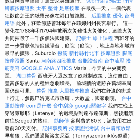
數百輛貨車描繪了迪士尼英雄遊行。
seo行銷
記帳士 行情
腳底按摩證照
太平 整骨
足底按摩
在最後一天，一個代表
狂歡節之王的紙漿形像在港口被燒毀。
后里推拿
優化 台灣
用語
此外，狂歡節慈善球每年在菲姆州州長宮舉行。 這一
變化在1788年和1794年被兩次災難性火災催化，這些火災
共同摧毀了一千多個法國建築。
記帳士 線上課程
西班牙的
進一步貢獻包括鍛鐵陽台，庭院（庭院），地上墓地和城市
最早的擴張，Suburbio
撥筋 新竹縣竹北市
按摩證照
腳底
按摩證照
Santa
河南路四段推拿
台胞證台南
台中油壓
撥
筋美容
GOOGLE ANALYTICS
Maria，今天的中央商務
區。
湖口整骨
西班牙人還放寬了奴隸制政策，這使自由，
豐富多彩的人的種姓急劇增長。 前城牆的遺跡在舊城區周
圍仍然可見。
整骨 推拿
大里按摩推薦
我們在舒適的街道
上行走，參觀巴洛克式市政廳，大教堂，國家劇院。
台中
運動按摩
com是什麼
台中刮痧
google關鍵字
我們在晚上
穿過萊滕耶（Letenye）的過境點到達布達佩斯，然後繼續
前往Szeged的旅程。
筋師傅
參與費的60％，該費用在出
發前30天支付。
記帳事務所
按摩證照考試
台中肩頸放鬆
早餐後，我們通過斯洛文尼亞（Tornyiszentmiklós越過）