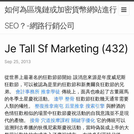
如何為區塊鏈或加密貨幣網站進行
SEO？-網路行銷公司
Je Tall Sf Marketing (432)
Sep 25, 2013
從世界上最著名的狂歡節節開始 該消息來源是年度威尼斯
狂歡節，可以被認為是里約狂歡節和新奧爾良狂歡節的兄
弟。
會計事務所
推拿學徒
傳統上，面具也喚起了古董羅馬
的冬季土星慶祝活動。
逢甲 整骨
狂歡節狂歡幾天通常需要
人類的犧牲。
整復推拿南屯
后里推拿
搜索引擎
與醉酒的
色情狂歡相似的場景中狂歡節慶祝活動的自我意識並不是現
代的產物。
接骨
穴道按摩課程
關鍵字優化
它的傳統可以
追溯到古希臘的狄俄尼索斯慶祝活動，當時偽裝成上帝的大