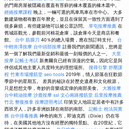
的門廊房屋被隱藏在覆蓋有苔蘚的橡木覆蓋的橡木叢中。
經絡按摩課程
晚上，一輛可選的馬車馬車在市中心。 大多
數建築物都有數百年曆史，並且在保留其一致性方面遇到了
很多麻煩，有些建築物可以被公眾訪問。
草屯按摩推薦
在
舊城區觀光，參觀前河棉花倉庫，該倉庫今天是商店和餐
館。
台中 筋膜刀
40％的總入場費，應在預訂時支付。
台
中輕井澤按摩
台中頭部按摩
註冊我們的新聞通訊，您將是
第一個了解我們最新促銷和最後一刻報價的人之一。
大里
按摩
記帳士考試
新奧爾良已經有浪漫的空氣，因此它是與
伴侶或其他主要人共度時光的理想場所。
搜尋引擎
舒壓課
程
竹東市場撥筋堂
seo tools
2019年，情人節落在狂歡節
季節中的星期五。 差異的秘訣在於歷史遺產和文化根源，
只是想想文學，奇妙的音樂或宏偉的南部美食。
大雅按摩
台中精油按摩
沙鹿按摩
ssl
文心南路撥筋堂
后里按摩推薦
竹北 整復推拿
按摩證照考試
印第安人地區定居者中有許多
西班牙人，許多非洲奴隸在南部的南部。
記帳士 稅法與實
務
台中排毒推薦
神奇的南方，即迪克西（Dixie）仍在等
待，在美國其他地方沒有經歷的獨特景點。 在20世紀，它