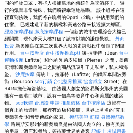
同的怪物口罩，有些人根據當地的傳統作為啤酒杯子。 遊
行的氛圍非常特殊，我們將很幸運地品嚐。 該小組將在這
裡直到傍晚，我們將在晚餐的Opati（2晚）中佔用我們的
住宿。 已經建造了新的橋樑和高速公路來接近擴大郊區。
經絡按摩課程
腳底按摩課程
一個新的城市管理綜合大樓已
經開業，現代摩天大樓打破了該市以前的謙虛景觀。
外商
投資
新奧爾良在第二次世界大戰的史詩戰役中發揮了關鍵
作用。
台中按摩店
台中按摩推薦ptt
讓·拉菲特（Jean
台中
運動按摩
Lafitte）和他的兄弟皮埃爾（Pierre）之間，墨西
哥灣和新奧爾良港口之間的商品流吸引了走私者，私人和海
盜。
沙鹿按摩
傳統上，拉菲特（Lafitte）的鐵匠車間波旁
街（Bourbon
seo行銷
台北整骨推薦
協會成立
Street）在
941年擔任海盜基地。 由法國人創立的路易斯安那州的美國
擁有一個港口城市，設有十個高等教育中心和美麗的建築
物。
seo軟體
台胞證 申請
推拿價格
台中按摩店
這裡有一
個真正的旅遊區，那裡有酒店和餐館，世界上著名的“克里
奧爾美食”和音樂傳統的家園。
撥筋美容
筋膜
身體撥筋教
學
路易斯安那州的新奧爾良是由法國人創立的，擁有美麗
的房屋，酒店和餐館，等待著世界的遊客
記帳士 考試用書