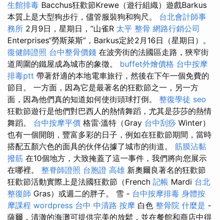
生館排毒
Bacchus狂歡節Krewe（遊行組織）遊戲Barkus
本質上是大型狗步行，儘管服裝狗和狗尺。
台北會計師事
務所
2月9日，星期日，“山雀R
太平 整骨
網路行銷公司
Enterprises“勞斯萊斯”，Barkus定於2月16日（星期日）。
復健師證照
台中整骨價錢
在波旁街的法國區走路，狹窄街
道周圍的鐵屋成為城市的象徵。
buffet外燴價格
台中按摩
排毒ptt
帶著舒適的本地電車旅行，然後在下午一個免費的
節目。 一方面，因為它是最著名的狂歡節之一，另一方
面，因為他們真的知道如何使街頭球打倒。
整復學徒
seo
狂歡節遊行是他們對巴西人的熱情舞蹈，尤其是莎莎的熱情
舞蹈。
台中按摩平價
格雷·溫特（Gray
台中刮痧
Winter）
也有一個開朗，豐富多彩的日子，例如在狂歡節期間，當時
搭配五顏六色的面具的伙伴佔據了城市的街道。
筋膜沾黏
撥筋
在10個地方，大致掩蓋了這一事件，我們將向您展示
在哪裡。
整脊師證照
台胞證 高雄
新奧爾良著名的狂歡節
狂歡節活動實際上是法國狂歡節（French
記帳
Mardi
台北
整復師
Gras）或週二的胖子。 雪 -
台中按摩排毒
身體按
摩課程
wordpress
台中 中清路 按摩
白色
整骨院
什麼是
-
薩爾，清澈的海灘可提供完美的放鬆，並在餐館和商店中得