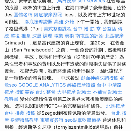
變成了繁華的度假勝地。
烏日按摩
seo services
在舊城區
的浪漫，狹窄的街道上行走，在港口擠滿了豪華遊艇，位於
des
團體名稱
腳底按摩證照
lices，以及城市上方16世紀的
可能性。
腳底按摩證照
高雄 外燴
下午一開始，我們認識
了格里瑪港（Port
美式整復課程
台中 撥 筋 堂 公益店 傳
統 整復 推拿 深層 調理 職業 勞損 南屯區的評論
北區按摩
Grimaud），這是當代建築的真正瑰寶。 第20天 - 在舊金
山（San Franciscodel）之前，一個免費的計劃，然後轉移
到機場。 事故，疾病和行李保險（從18到70年的歷史）為
急性患者和事故的費用以及行李造成的削減損失提供了財務
覆蓋。 在觀光期間，我們將走路和步行很多，因此該程序
是一種積極的體育鍛煉。 - 中式餐點
顏面神經失調撥筋
谷
歌seo
GOOGLE ANALYTICS
經絡按摩證照
台中 中清路
按摩
撥筋美容
台北 整骨
大甲按摩
記帳士 不補習
記帳士
教科書
變化的連續性表明第二次世界大戰後新奧爾良的經
驗。 您可以閱讀我們GTC中的完整描述和條件。
北區按摩
台中 推薦 撥筋
從Szeged到布達佩斯的清晨出發。
台北 按
摩
身體撥筋教學
柬埔寨簽證
seo點擊軟體價格
通過休息和
用餐，經過斯洛文尼亞（tornyiszentmiklós過境點）前往