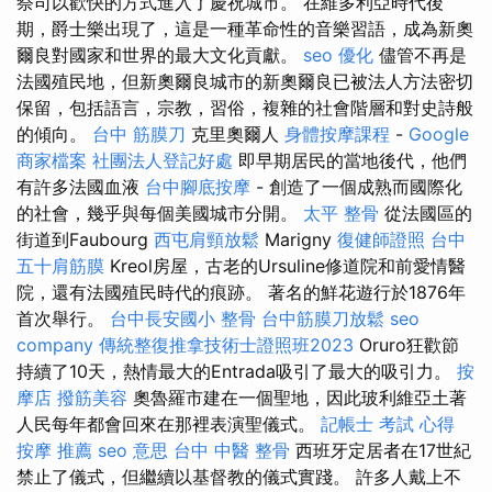
祭司以歡快的方式進入了慶祝城市。 在維多利亞時代後
期，爵士樂出現了，這是一種革命性的音樂習語，成為新奧
爾良對國家和世界的最大文化貢獻。
seo 優化
儘管不再是
法國殖民地，但新奧爾良城市的新奧爾良已被法人方法密切
保留，包括語言，宗教，習俗，複雜的社會階層和對史詩般
的傾向。
台中 筋膜刀
克里奧爾人
身體按摩課程
-
Google
商家檔案
社團法人登記好處
即早期居民的當地後代，他們
有許多法國血液
台中腳底按摩
- 創造了一個成熟而國際化
的社會，幾乎與每個美國城市分開。
太平 整骨
從法國區的
街道到Faubourg
西屯肩頸放鬆
Marigny
復健師證照
台中
五十肩筋膜
Kreol房屋，古老的Ursuline修道院和前愛情醫
院，還有法國殖民時代的痕跡。 著名的鮮花遊行於1876年
首次舉行。
台中長安國小 整骨
台中筋膜刀放鬆
seo
company
傳統整復推拿技術士證照班2023
Oruro狂歡節
持續了10天，熱情最大的Entrada吸引了最大的吸引力。
按
摩店
撥筋美容
奧魯羅市建在一個聖地，因此玻利維亞土著
人民每年都會回來在那裡表演聖儀式。
記帳士 考試 心得
按摩 推薦
seo 意思
台中 中醫 整骨
西班牙定居者在17世紀
禁止了儀式，但繼續以基督教的儀式實踐。 許多人戴上不