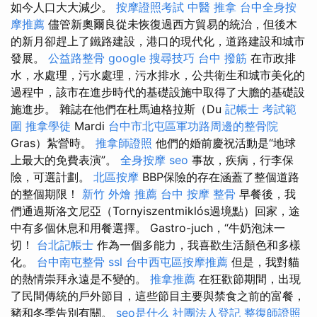
如今人口大大減少。
按摩證照考試
中醫 推拿
台中全身按
摩推薦
儘管新奧爾良從未恢復過西方貿易的統治，但後木
的新月卻趕上了鐵路建設，港口的現代化，道路建設和城市
發展。
公益路整骨
google 搜尋技巧
台中 撥筋
在市政排
水，水處理，污水處理，污水排水，公共衛生和城市美化的
過程中，該市在進步時代的基礎設施中取得了大膽的基礎設
施進步。 雜誌在他們在杜馬迪格拉斯（Du
記帳士 考試範
圍
推拿學徒
Mardi
台中市北屯區軍功路周邊的整骨院
Gras）紮營時。
推拿師證照
他們的婚前慶祝活動是“地球
上最大的免費表演”。
全身按摩
seo
事故，疾病，行李保
險，可選計劃。
北區按摩
BBP保險的存在涵蓋了整個道路
的整個期限！
新竹 外燴 推薦
台中 按摩 整骨
早餐後，我
們通過斯洛文尼亞（Tornyiszentmiklós過境點）回家，途
中有多個休息和用餐選擇。 Gastro-juch，“牛奶泡沫一
切！
台北記帳士
作為一個多能力，我喜歡生活顏色和多樣
化。
台中南屯整骨
ssl
台中西屯區按摩推薦
但是，我對貓
的熱情崇拜永遠是不變的。
推拿推薦
在狂歡節期間，出現
了民間傳統的戶外節目，這些節目主要與禁食之前的富餐，
豬和冬季告別有關。
seo是什么
社團法人登記
整復師證照