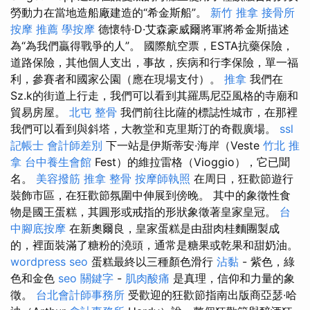
勞動力在當地造船廠建造的“希金斯船”。
新竹 推拿
接骨所
按摩 推薦
學按摩
德懷特·D·艾森豪威爾將軍將希金斯描述
為“為我們贏得戰爭的人”。 國際航空票，ESTA抗藥保險，
道路保險，其他個人支出，事故，疾病和行李保險，單一福
利，參賽者和國家公園（應在現場支付）。
推拿
我們在
Sz.k的街道上行走，我們可以看到其羅馬尼亞風格的寺廟和
貿易房屋。
北屯 整骨
我們前往比薩的標誌性城市，在那裡
我們可以看到與斜塔，大教堂和克里斯汀的奇觀廣場。
ssl
記帳士 會計師差別
下一站是伊斯蒂安·海岸（Veste
竹北 推
拿
台中養生會館
Fest）的維拉雷格（Vioggio），它已聞
名。
美容撥筋
推拿 整骨
按摩師執照
在周日，狂歡節遊行
裝飾市區，在狂歡節氛圍中伸展到傍晚。 其中的象徵性食
物是國王蛋糕，其圓形或戒指的形狀象徵著皇家皇冠。
台
中腳底按摩
在新奧爾良，皇家蛋糕是由甜肉桂麵團製成
的，裡面裝滿了糖粉的澆頭，通常是糖果或乾果和甜奶油。
wordpress seo
蛋糕最終以三種顏色滑行
沾黏
- 紫色，綠
色和金色
seo 關鍵字
-
肌肉酸痛
是真理，信仰和力量的象
徵。
台北會計師事務所
受歡迎的狂歡節指南出版商亞瑟·哈