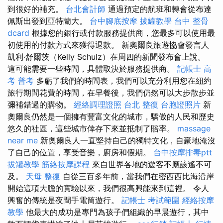
到很好的補充。
台北會計師
通過預定的航班和轉會從布達
佩斯出發到亞特蘭大。
台中腳底按摩
拔罐教學
台中 整骨
dcard
根據您的銀行或付款服務提供商，您最多可以使用最
初使用的付款方式來獲得退款。 新奧爾良旅遊協會發言人
凱利·舒爾茨（Kelly Schulz）在周四的新聞發布會上說。
這可能需要一些時間，具體取決於服務提供商。
記帳士 高
考 普考
多虧了我們的時間表，我們可以充分利用您在紐約
旅行期間花費的時間，在早餐後，我們仍然可以大步散步並
彌補錯過的購物。
經絡調理證照
台北 整復
台胞證照片
新
奧爾良仍然是一個擁有豐富文化的城市，驕傲的人民和歷史
悠久的社區，這些城市倖存下來並抵制了賠率。
massage
near me
新奧爾良人一直堅持自己的獨特文化，自豪地淹沒
了自己的位置，享受音樂，廚房和假期。
台中按摩排毒ptt
拔罐教學
筋絡按摩課程
來自世界各地的遊客不應該遙不可
及。
天母 整復
自從三百多年前，當我們在密西西比海沿岸
開始這項大膽的實驗以來，我們很高興能來到這裡。 令人
興奮的傳統是夜間手電筒遊行。
記帳士 考試範圍
經絡按摩
教學
他最大的成功是專門為孩子們組織的早晨遊行，其中