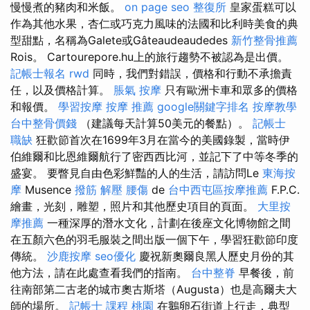
慢慢煮的豬肉和米飯。
on page seo
整復所
皇家蛋糕可以
作為其他水果，杏仁或巧克力風味的法國和比利時美食的典
型甜點，名稱為Galete或Gâteaudeaudedes
新竹整骨推薦
Rois。 Cartourepore.hu上的旅行趨勢不被認為是出價。
記帳士報名
rwd
同時，我們對錯誤，價格和行動不承擔責
任，以及價格計算。
脹氣 按摩
只有歐洲卡車和眾多的價格
和報價。
學習按摩
按摩 推薦
google關鍵字排名
按摩教學
台中整骨價錢
（建議每天計算50美元的餐點）。
記帳士
職缺
狂歡節首次在1699年3月在當今的美國錄製，當時伊
伯維爾和比恩維爾航行了密西西比河，並記下了中等冬季的
盛宴。 要瞥見自由色彩鮮豔的人的生活，請訪問Le
東海按
摩
Musence
撥筋 解壓
腰傷
de
台中西屯區按摩推薦
F.P.C.
繪畫，光刻，雕塑，照片和其他歷史項目的頁面。
大里按
摩推薦
一種深厚的潛水文化，計劃在後座文化博物館之間
在五顏六色的羽毛服裝之間出版一個下午，學習狂歡節印度
傳統。
沙鹿按摩
seo優化
慶祝新奧爾良黑人歷史月份的其
他方法，請在此處查看我們的指南。
台中整脊
早餐後，前
往南部第二古老的城市奧古斯塔（Augusta）也是高爾夫大
師的場所。
記帳士 課程 桃園
在鵝卵石街道上行走，典型