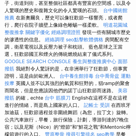
子，街道到街，甚至整個社區都具有豐富的空間感，以及令
人驚嘆的歷史和復雜文化的令人驚嘆的石頭。
台中國術館
推薦
在新奧爾良，歷史可以像狂歡節一樣響亮，或者爬
行，爬行在院子牆壁上像綠色蜥蜴一樣柔軟。
明道花園城
整復推拿
關鍵字優化
經絡調理證照
發現一些有關城市歷史
的滲透性的信息。
經絡調理
seo點擊軟體價格
房間配有空
調，衛星電視以及反壓力被子和枕頭。 藍色星球之王當
選，狂歡節國王和煙火的傳統燃燒結束了儀式系列。
GOOGLE SEARCH CONSOLE
養生與整復推廣中心
面部
撥筋
我絕對令人驚訝的是，在非洲舉行了狂歡節，但事實
證明，這是由於歐洲人。
台中養生館排毒
台中喬骨盆
運動
按摩
英國人並不以其強烈的氣質和狂野的，猖ramp的聚會
而聞名，但是您應該因他們的諾丁山狂歡節而迷路。
美容
撥筋
的確，echte
台中 筋膜刀
English在這裡不是在這裡
進行的情緒，而是島上國家的人口。
記帳士 受訓
在西班牙
加迪茲，狂歡節過程並非圍繞舞蹈（為您，拉丁文）旋轉。
公共汽車旅行，早餐，旅行保險，計劃，導游到達的7晚住
宿；以及尼斯（Nice）的“燈節”和“鮮花之戰”和Mentonic檸
檬節遊行的入口。
豐原整骨
搜尋引擎排名
seo教學
早餐