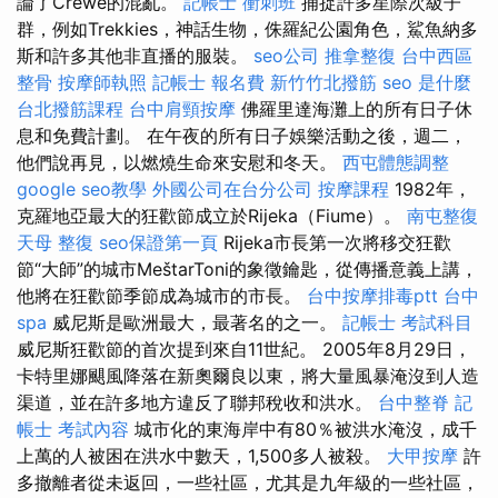
論了Crewe的混亂。
記帳士 衝刺班
捕捉許多星際次級子
群，例如Trekkies，神話生物，侏羅紀公園角色，鯊魚納多
斯和許多其他非直播的服裝。
seo公司
推拿整復
台中西區
整骨
按摩師執照
記帳士 報名費
新竹竹北撥筋
seo 是什麼
台北撥筋課程
台中肩頸按摩
佛羅里達海灘上的所有日子休
息和免費計劃。 在午夜的所有日子娛樂活動之後，週二，
他們說再見，以燃燒生命來安慰和冬天。
西屯體態調整
google seo教學
外國公司在台分公司
按摩課程
1982年，
克羅地亞最大的狂歡節成立於Rijeka（Fiume）。
南屯整復
天母 整復
seo保證第一頁
Rijeka市長第一次將移交狂歡
節“大師”的城市MeštarToni的象徵鑰匙，從傳播意義上講，
他將在狂歡節季節成為城市的市長。
台中按摩排毒ptt
台中
spa
威尼斯是歐洲最大，最著名的之一。
記帳士 考試科目
威尼斯狂歡節的首次提到來自11世紀。 2005年8月29日，
卡特里娜颶風降落在新奧爾良以東，將大量風暴淹沒到人造
渠道，並在許多地方違反了聯邦稅收和洪水。
台中整脊
記
帳士 考試內容
城市化的東海岸中有80％被洪水淹沒，成千
上萬的人被困在洪水中數天，1,500多人被殺。
大甲按摩
許
多撤離者從未返回，一些社區，尤其是九年級的一些社區，