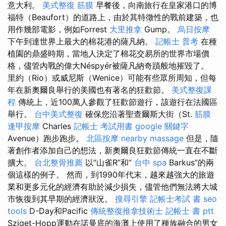
意大利。
美式整復 筋膜
早餐後，向南旅行在皇家港口的博
福特（Beaufort）的道路上，由於其特徵性的戰前建築，也
用作幾部電影，例如Forrest
大里推拿
Gump。
烏日按摩
下午到達世界上最大的棉花港的薩凡納。
記帳士 普考
在種
植園的鼎盛時期，當地人決定了棉花交易所的世界市場價
格，儘管內戰的偉大Néspyér被薩凡納奇蹟般地摧毀了。
里約（Rio）或威尼斯（Wenice）可能有些眾所周知，但每
年在新奧爾良舉行的美國也有著名的狂歡節。
美式整復課
程
傳統上，近100萬人參觀了狂歡節遊行，該遊行在法國區
舉行。
台中美式整復
確保您沿著聖查爾斯大街（St.
筋膜
逢甲按摩
Charles
記帳士 考試用書
google 關鍵字
Avenue）跑步跑步。
北區按摩
nearby massage
但是，隨
著創作者添加自己的想法，新奧爾良狂歡節傳統一直在不斷
擴大。
台北整骨推薦
以“山雀R”和“
台中 spa
Barkus”的兩
個這樣的例子。 然而，到1990年代末，越來越強大的旅遊
業和更多元化的經濟有助於減少損失，儘管他們無法將大城
市恢復到其早期的經濟狀況。
搜尋引擎
記帳士考試 書
seo
tools
D-Day和Pacific
傳統整復推拿技術士
記帳士 書 ptt
Sziget-Hopp運動在諾曼底的海灘上使用了種族融合的男女