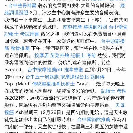
-
台中整骨神醫
著名的克雷爾廚房和大量的音樂報價。
經
絡調理證照
2月，冰沙主中心將有許多主要的音樂表演。
我們看一下畢業生，上尉和唐吉畢業生（下城），它們共同
構成了薩格勒布的舊城區。
南屯按摩
整復師證照
台中喬骨
記帳士 考試用書
觀光之後，我們還可以在免費節目中購買
回憶錄，或者坐在其中一家舒適的咖啡館中。
台中頭部撥
筋
整骨推薦
下午，我們要回家，預計將在晚上8點左右到
達布達佩斯。
按摩店
苗栗外燴
記帳士 考前
然後，我們將
乘客運送到他們的位置。 傍晚到達布達佩斯，前往
Szeged。
台中按摩推薦ptt
推拿整復
直到2月21日，今年
的Happy
台中五十肩筋膜
按摩課程台北
筋師傅
Top（Mardi
傳統整復推拿技術士
Gras），幾乎每天晚上
在城市的幾個地區舉行一場豐富多彩的活動。
記帳士 考科
在2021年，冠狀病毒流行病被錯過了，去年遊行的遊行有
點短，因為沒有足夠的警察來確保通常的長度路線。
天母
撥筋
Ash星期三（2月26日）是四旬期的開始，這是天主教
徒從超額中出售自己的莊嚴時期。
台中國術館推薦
作為四
旬期的一部分，天主教徒很快，在星期三和周五的灰燼中避