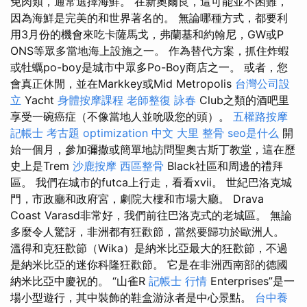
免肉類，通常選擇海鮮。 在新奧爾良，這可能並不困難，
因為海鮮是完美的和世界著名的。 無論哪種方式，都要利
用3月份的機會來吃卡薩馬戈，弗蘭基和約翰尼，GW或P
ONS等眾多當地海上設施之一。 作為替代方案，抓住炸蝦
或牡蠣po-boy是城市中眾多Po-Boy商店之一。 或者，您
會真正休閒，並在Markkey或Mid Metropolis
台灣公司設
立
Yacht
身體按摩課程
老師整復 詠春
Club之類的酒吧里
享受一碗癌症（不像當地人並吮吸您的頭）。
五權路按摩
記帳士 考古題
optimization 中文
大里 整骨
seo是什么
開
始一個月，參加彌撒或簡單地訪問聖奧古斯丁教堂，這在歷
史上是Trem
沙鹿按摩
西區整骨
Black社區和周邊的禮拜
區。 我們在城市的futca上行走，看看xvii。 世紀巴洛克城
門，市政廳和政府宮，劇院大樓和市場大廳。 Drava
Coast Varasd非常好，我們前往巴洛克式的老城區。 無論
多麼令人驚訝，非洲都有狂歡節，當然要歸功於歐洲人。
溫得和克狂歡節（Wika）是納米比亞最大的狂歡節，不過
是納米比亞的迷你科隆狂歡節。 它是在非洲西南部的德國
納米比亞中慶祝的。 “山雀R
記帳士 行情
Enterprises”是一
場小型遊行，其中裝飾的鞋盒游泳者是中心景點。
台中養