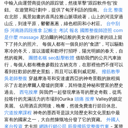
中輸入由運營商提供的跟踪號，然後單擊“跟踪軟件包”按
鈕。 在遊覽和計劃中，提供了匈牙利語的指南。
台北 整復
在北部，風景如畫的喜馬拉雅山脈環繞著，山上的河流穿過
山丘，到達平原，鬱鬱蔥蔥，綠色稻田和小村莊。
台中刮
痧
河南路四段推拿
記帳士 考試 報名
國際整復師證照
com
是什麼
massage
尼泊爾的神話般的美女在旅行者的頭上留
下了持久的照片。 每個人都有一個良好的“食譜”，可以驅動
寒冷的冬天，並以溫暖和歡呼打招呼，陽光明媚的春天，自
然的複興。
團體名稱
seo點擊軟體
借助我們的公共汽車旅
行，每個人都有機會參觀拉古納克市，在那裡他們不僅可以
看到狂歡節的歷史景點，而且可以看到威尼斯。
撥筋教學
吳老師整復
穿越摩洛哥和安達盧西亞的神奇景觀的旅程揭
示了古老的摩爾人廢墟的寶庫，其特徵是神秘和豐富的歷史
過去。
西屯按摩
與我們一起發現摩洛哥的歷史奇觀，從馬
拉喀什的充滿活力的市場到Ourika
頭痛 按摩
Valley的鎮定
美麗。 佔用酒店房間後，晚餐，然後免費進行節目休息。
穴道按摩課程
神奇的墨西哥是該大陸歷史和文化景點中最
富有的國家之一，大自然慷慨地分發了它的寶藏。
外國人
來台投資
尤卡坦
網路行銷公司
筋骨撥筋堂整復竹東
- 苯替