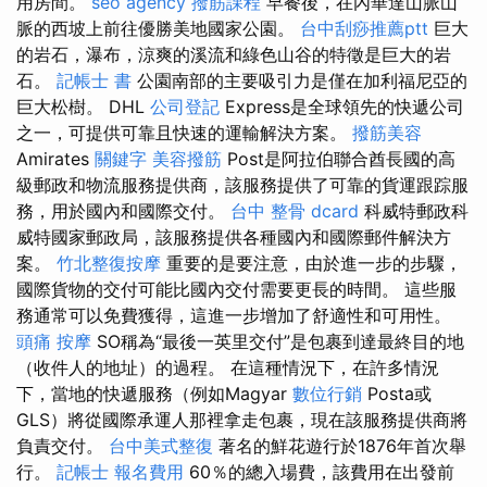
用房間。
seo agency
撥筋課程
早餐後，在內華達山脈山
脈的西坡上前往優勝美地國家公園。
台中刮痧推薦ptt
巨大
的岩石，瀑布，涼爽的溪流和綠色山谷的特徵是巨大的岩
石。
記帳士 書
公園南部的主要吸引力是僅在加利福尼亞的
巨大松樹。 DHL
公司登記
Express是全球領先的快遞公司
之一，可提供可靠且快速的運輸解決方案。
撥筋美容
Amirates
關鍵字
美容撥筋
Post是阿拉伯聯合酋長國的高
級郵政和物流服務提供商，該服務提供了可靠的貨運跟踪服
務，用於國內和國際交付。
台中 整骨 dcard
科威特郵政科
威特國家郵政局，該服務提供各種國內和國際郵件解決方
案。
竹北整復按摩
重要的是要注意，由於進一步的步驟，
國際貨物的交付可能比國內交付需要更長的時間。 這些服
務通常可以免費獲得，這進一步增加了舒適性和可用性。
頭痛 按摩
SO稱為“最後一英里交付”是包裹到達最終目的地
（收件人的地址）的過程。 在這種情況下，在許多情況
下，當地的快遞服務（例如Magyar
數位行銷
Posta或
GLS）將從國際承運人那裡拿走包裹，現在該服務提供商將
負責交付。
台中美式整復
著名的鮮花遊行於1876年首次舉
行。
記帳士 報名費用
60％的總入場費，該費用在出發前