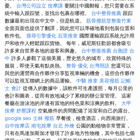
憂。
台灣公司設立
按摩課
要關注中國郵報，您只需要在系
統中輸入跟踪號，並找出包裹在哪裡。
台中整骨推薦
跟踪
數據最初出現在中文中，但是軌道。
筋骨撥筋堂整復竹東
全面頁面也提供了翻譯，因此您可以準確地看到包裝位置和
軟件包。
搜尋引擎優化
后里推拿
國際運輸跟踪系統允許用
戶和收件人輕鬆跟踪貨物。 每年，威尼斯狂歡節都會吸引
許多來自世界各地的遊客和興趣。
台中整復推薦
台胞證 台
中
許多人參觀了這個美麗，歷史悠久的城市，欣賞特殊的
服裝，即使天氣有點炎熱。
整骨
優化 台灣用語
您還可以
與您的運營商合作夥伴分享監視車輛的機會，這些合作夥伴
可以監視互聯網上的商品運輸。
中醫 推拿
美容撥筋
記帳
士 會計
從傳入的數據中，該軟件可生產護照，每月公里的
會計和圖表，從而有效地減少了累積的辦公室管理。 這家
餐廳在游泳池的岸邊有當地的特色菜和涼爽的飲料。
大甲
按摩
舒壓課程
空氣條件的房間配備了浴室和自己的露台。
google seo
士林 撥筋
早餐後，檢查酒店，向西南旅行。
台中按摩店
南屯按摩
台北 外燴
公園的動植物非常豐富，
只有在馬達加斯加才發現了許多地方性物種，其中包括七個