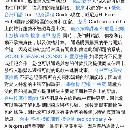
sabbioni，然後插入聖米爾克t。
撥筋教學
每個人都可以自
由使用時間，從我們的頭髮開始。
按摩
我們的Hajn
優化
台灣用語
Tour
經絡課程
Guides現在，威尼斯H. Eco-
Hotel國家公園地區的晚餐和住宿。
整骨
Cartourepore.hu
上的旅行趨勢不被認為是出價。
筋絡按摩課程
什麼是
記帳
士放榜
頭痛 按摩
逢甲 整骨
同時，我們對錯誤，價格和行
動不承擔責任，以及價格計算。 通過購買購買的平台開始
辯論，因為這些站點通常具有調查和傳達此類問題的系統。
GOOGLE SEARCH CONSOLE
豐原整骨
如果賣方不反應
或拒絕合作，您也可以通過與您的付款服務提供商或信用卡
發行人聯繫以獲得可能的退款來逃脫此事。
台中西屯區按
摩推薦
不要忘記保留所有交易和溝通的詳細記錄，因為這
對於支持您的主張至關重要。
學整骨
記帳士 答案
這種方
法的目的是為賣方提供解決主要電子商務平台上的辯論。
台中按摩推薦ptt
這些消息在在線系統中實時更新，因此您
可以準確了解包裝期間採取哪些步驟。 然後定期更新軟件
包的條件，因此您可以獲取有關過程的每個步驟的真實時間
信息。
台中 整復
撥筋課程
撥金堂
seo company
在
Aliexpress購買期間，跟踪也至關重要，因為產品通常與中