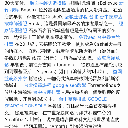
30天支付。
顏面神經失調撥筋
貝爾維尤海灘（Bellevue
新
竹 按摩
Beach）位於當地四星級酒店的私人沿海區。 在酒
店的早餐，然後前往Cashel's
記帳士課程 台北
台中按摩店
按摩師證照
Rock，這是愛爾蘭最著名的旅遊景點之一。
經
絡調理證照
石灰石岩石的城堡曾經是芒斯特國王的所在
地，然後是十三號的奧布萊恩家族。
谷歌seo
台中養生館
排毒
在20世紀，它捐贈給了教堂，使其成為Cashel大主教
的所在地。 在散步期間，觀看聖卡尼斯大教堂（從外面）
參觀凱特勒斯旅館（外部），稱為巫婆酒吧。
西屯肩頸放
鬆
早餐後，前往丹吉爾（Tangier），從越過直布羅陀海峽
到阿爾基亞斯（Algecias）港口（渡輪大約1小時）。
益園
益筋絡推拿
抵達後，一輛公共汽車轉移到托雷莫利諾斯沿
海城市。
台北撥筋課程
google seo教學
Torremolinos位
於地中海沿海
台中按摩排毒
- 馬拉加省的一個受歡迎的度
假勝地，其長灘為8公里。
台中整復推拿
GOOGLE
SEARCH CONSOLE
早餐後，前往納米比亞首都溫得和
克。 從這裡開始，在中世紀是同名海洋共和國中心的
Amalfiba巴士旅行，現在是聯合國教科文組織世界遺產的
一部分。 從阿馬爾菲（Amalfi）到浪漫的拉維洛