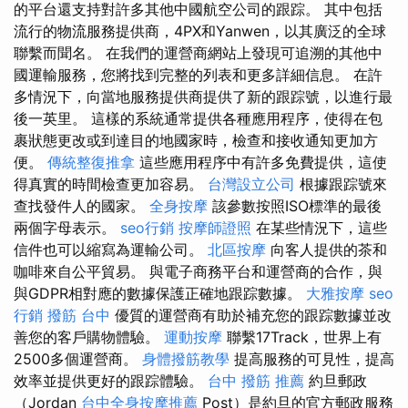
的平台還支持對許多其他中國航空公司的跟踪。 其中包括
流行的物流服務提供商，4PX和Yanwen，以其廣泛的全球
聯繫而聞名。 在我們的運營商網站上發現可追溯的其他中
國運輸服務，您將找到完整的列表和更多詳細信息。 在許
多情況下，向當地服務提供商提供了新的跟踪號，以進行最
後一英里。 這樣的系統通常提供各種應用程序，使得在包
裹狀態更改或到達目的地國家時，檢查和接收通知更加方
便。
傳統整復推拿
這些應用程序中有許多免費提供，這使
得真實的時間檢查更加容易。
台灣設立公司
根據跟踪號來
查找發件人的國家。
全身按摩
該參數按照ISO標準的最後
兩個字母表示。
seo行銷
按摩師證照
在某些情況下，這些
信件也可以縮寫為運輸公司。
北區按摩
向客人提供的茶和
咖啡來自公平貿易。 與電子商務平台和運營商的合作，與
與GDPR相對應的數據保護正確地跟踪數據。
大雅按摩
seo
行銷
撥筋 台中
優質的運營商有助於補充您的跟踪數據並改
善您的客戶購物體驗。
運動按摩
聯繫17Track，世界上有
2500多個運營商。
身體撥筋教學
提高服務的可見性，提高
效率並提供更好的跟踪體驗。
台中 撥筋 推薦
約旦郵政
（Jordan
台中全身按摩推薦
Post）是約旦的官方郵政服務