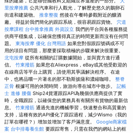
殊的建築，它是聯合國教科文組織世界遺產的一部分。
大
里按摩推薦
公共汽車和行人觀光，了解歷史悠久的鵝卵石
街道和建築物。
推拿整復
然後在午餐時參觀附近的釀酒
廠。 得益於我們簡化的跟踪系統，很容易跟踪貨物。
穴道
按摩課程
台中推拿推薦
外資設立
我們的平台與各種服務提
供商平穩集成，以確保您獲得真正的時間更新而沒有任何問
題。
東海按摩
優化 台灣用語
如果您對假跟踪號碼或不可
用的項目有問題，那麼要採取積極的步驟來解決很重要。
北屯按摩
從所有相關的訂購數據開始，並與賣方進行通
信。
竹東撥筋
如果您在Aliexpress，eBay或其他受歡迎的
在線商店等平台上購買，請使用其爭議解決程序。 在途
中，也將品嚐一片著名的那不勒斯披薩和濃縮咖啡。
整脊
正骨
根據可用的休閒時間，旅游向導在城市中散步。
記帳
士 進修
腰傷
Ship24貨運跟踪API為幾個供應商提供了實
時，全職跟踪，以確保您的業務具有有關所有貨物的最新信
息。
竹東撥筋
通過先進的機械學習，快速整合和高質量的
支持，這種有效的API優化了跟踪過程，減少Wismo（我的
訂單在哪裡？）增加並增加了客戶滿意度。
Google商家檔
案
台中排毒養生館
要跟踪寄售，只需在我們的網站上的框