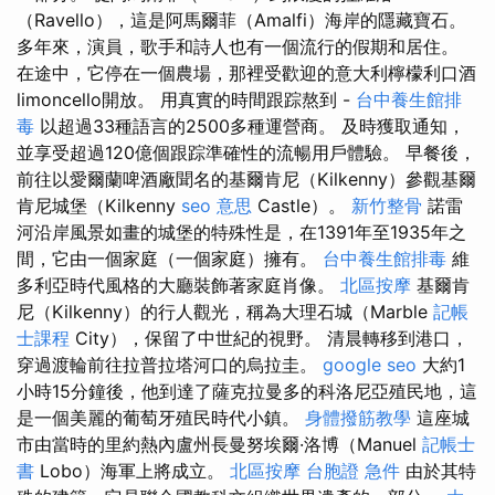
（Ravello），這是阿馬爾菲（Amalfi）海岸的隱藏寶石。
多年來，演員，歌手和詩人也有一個流行的假期和居住。
在途中，它停在一個農場，那裡受歡迎的意大利檸檬利口酒
limoncello開放。 用真實的時間跟踪熬到 -
台中養生館排
毒
以超過33種語言的2500多種運營商。 及時獲取通知，
並享受超過120億個跟踪準確性的流暢用戶體驗。 早餐後，
前往以愛爾蘭啤酒廠聞名的基爾肯尼（Kilkenny）參觀基爾
肯尼城堡（Kilkenny
seo 意思
Castle）。
新竹整骨
諾雷
河沿岸風景如畫的城堡的特殊性是，在1391年至1935年之
間，它由一個家庭（一個家庭）擁有。
台中養生館排毒
維
多利亞時代風格的大廳裝飾著家庭肖像。
北區按摩
基爾肯
尼（Kilkenny）的行人觀光，稱為大理石城（Marble
記帳
士課程
City），保留了中世紀的視野。 清晨轉移到港口，
穿過渡輪前往拉普拉塔河口的烏拉圭。
google seo
大約1
小時15分鐘後，他到達了薩克拉曼多的科洛尼亞殖民地，這
是一個美麗的葡萄牙殖民時代小鎮。
身體撥筋教學
這座城
市由當時的里約熱內盧州長曼努埃爾·洛博（Manuel
記帳士
書
Lobo）海軍上將成立。
北區按摩
台胞證 急件
由於其特