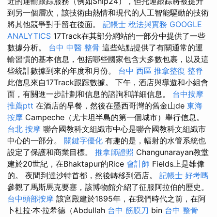
近的運輸跟踪服務（例如Ship24），但托運跟踪將被提升
到另一個層次，該技術由熱情和現代的人工智能驅動的技術
將其他競爭對手留在後面。
記帳士 稅法與實務
GOOGLE
ANALYTICS
17Track在其部分網站的一部分中提供了一些
數據分析。
台中 中醫 整骨
這些站點提供了有關通常的運
輸習慣的基本信息，包括哪些國家包含大多數包裹，以及這
些統計數據到來的年度和月份。
台中 西區 推拿整復
整脊
此信息來自17Track跟踪數據。 下午，酒店與導遊和小組會
面，有關進一步計劃和信息的諮詢和詳細信息。
台中按摩
推薦ptt
在酒店的早餐，然後在墨西哥灣的舊金山de
東海
按摩
Campeche（尤卡坦半島的第一個城市）舉行信息。
台北 按摩
聯合國教科文組織市中心是聯合國教科文組織市
中心的一部分。
關鍵字優化
有趣的是，輻射的水管系統也
設定了保護和商業目標。
推拿師證照
Changunarayan教堂
建於20世紀，在Bhaktapur的Rice
會計師
Fields上是雄偉
的。 夜間到達沙特首都，然後轉移到酒店。
記帳士 好考嗎
參觀了馬斯馬克要塞，該博物館介紹了征服阿拉伯的歷史。
台中頭部按摩
該宮殿建於1895年，在我們時代之前，在阿
卜杜拉·本·拉希德（Abdullah
台中 筋膜刀
bin
台中 整骨