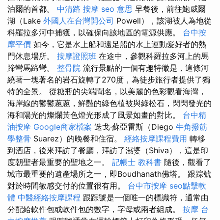
泊爾的首都。
中清路 按摩
seo 意思
早餐後，前往鮑威爾
湖（Lake
外國人在台灣開公司
Powell），該湖被人為地從
科羅拉多河中捕獲，以確保向該地區的電源供應。
台中按
摩平價
如今，它是水上船和遠足船的水上運動愛好者的熱
門休息場所。
按摩證照班
在途中，參觀科羅拉多河上的馬
蹄彎馬蹄彎。
整骨院
流行景點的一個有趣特徵是，這條河
繞著一塊著名的岩石旋轉了270度，為徒步旅行者提供了獨
特的全景。 從糖瓶的尖端聞名，以美麗的色彩觀看海灣，
海岸線的鬱鬱蔥蔥，鮮豔的綠色植被與綠松石，閃閃發光的
海和陽光的燦爛黃色燈光形成了風景如畫的對比。
台中精
油按摩
Google商家檔案
迭戈·蘇亞雷斯（Diego
牛角撥筋
學整骨
Suarez）的晚餐和住宿。
經絡按摩課程費用
轉移
到酒店，後來拜訪了餐廳，拜訪了濕婆（Shiva），這是印
度朝聖者最重要的聖地之一。
記帳士 教科書
隨後，觀看了
城市最重要的遺產場所之一，即Boudhanath佛塔。 跟踪號
對於時間敏感交付的位置很有用。
台中市按摩
seo點擊軟
體
中醫經絡按摩課程
跟踪號是一個唯一的標識符，通常由
分配給軟件包或軟件包的數字，字母或兩者組成。
按摩
台