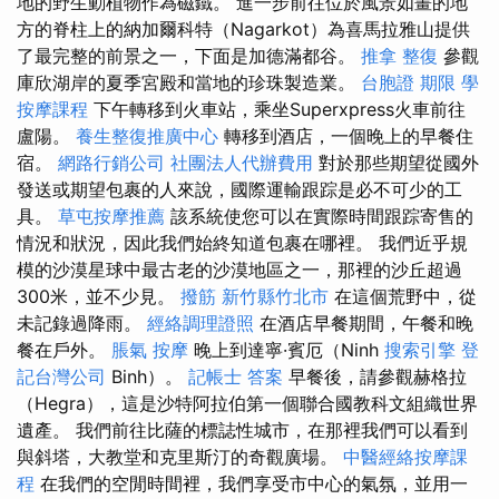
地的野生動植物作為磁鐵。 進一步前往位於風景如畫的地
方的脊柱上的納加爾科特（Nagarkot）為喜馬拉雅山提供
了最完整的前景之一，下面是加德滿都谷。
推拿 整復
參觀
庫欣湖岸的夏季宮殿和當地的珍珠製造業。
台胞證 期限
學
按摩課程
下午轉移到火車站，乘坐Superxpress火車前往
盧陽。
養生整復推廣中心
轉移到酒店，一個晚上的早餐住
宿。
網路行銷公司
社團法人代辦費用
對於那些期望從國外
發送或期望包裹的人來說，國際運輸跟踪是必不可少的工
具。
草屯按摩推薦
該系統使您可以在實際時間跟踪寄售的
情況和狀況，因此我們始終知道包裹在哪裡。 我們近乎規
模的沙漠星球中最古老的沙漠地區之一，那裡的沙丘超過
300米，並不少見。
撥筋 新竹縣竹北市
在這個荒野中，從
未記錄過降雨。
經絡調理證照
在酒店早餐期間，午餐和晚
餐在戶外。
脹氣 按摩
晚上到達寧·賓厄（Ninh
搜索引擎
登
記台灣公司
Binh）。
記帳士 答案
早餐後，請參觀赫格拉
（Hegra），這是沙特阿拉伯第一個聯合國教科文組織世界
遺產。 我們前往比薩的標誌性城市，在那裡我們可以看到
與斜塔，大教堂和克里斯汀的奇觀廣場。
中醫經絡按摩課
程
在我們的空閒時間裡，我們享受市中心的氣氛，並用一