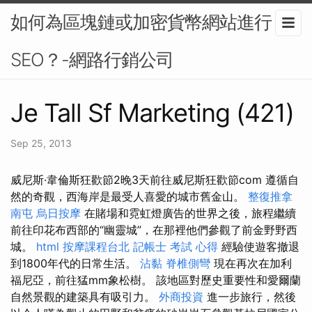
如何為區塊鏈或加密貨幣網站進行
SEO？-網路行銷公司
Je Tall Sf Marketing (421)
Sep 25, 2013
威尼斯·韋倫斯狂歡節2晚3天前往威尼斯狂歡節com 遵循自
然的奇觀，西海岸是最受人喜愛的城市舊金山。
整復推拿
南屯
烏日按摩
在賭場和霓虹燈廣告的世界之後，旅程繼續
前往印花布西部的“幽靈城”，在那裡他們參觀了前金野野西
城。
html
按摩課程台北
記帳士 考試 心得
經驗使遊客撤退
到1800年代的日常生活。
沾黏
脊椎側彎
現在再次在加利
福尼亞，前往猛mm象松樹。 該地區對歷史重要性和愛爾蘭
自然景觀的建築具有吸引力。
外商投資
進一步旅行，然後