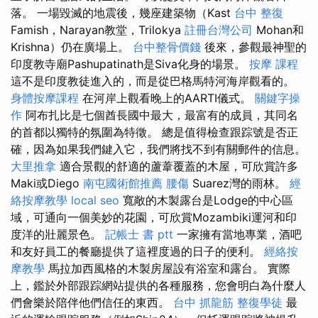
落。 一場毀滅的地震後，幾座建築物（Kast
台中 整復
Famish，Narayan教堂，Trilokya
註冊台灣公司
Mohan和
Krishna）仍在廣場上。
台中整骨價錢
後來，參觀最神聖的
印度教寺廟Pashupatinath是Siva化身的場景。
按摩 課程
這不是印度教徒進入的，而是從巴格馬特河海岸觀看的。
身體按摩課程
在河岸上觀看晚上的AARTI儀式。
關鍵字操
作
阿布扎比是七個酋長國中最大，最富有的成員，其同名
的首都以獨特的氛圍為特徵。 總是值得檢查跟踪號是否正
確，因為如果我們鍵入它，我們將找不到有關郵件的信息。
大里推拿
適合景觀的舒適的蘆葦覆蓋的木屋，可欣賞許多
Maki或Diego
南屯國術館推薦
腰傷
Suarez灣的雨林。
經
絡按摩教學
local seo
寬敞的木製露台是Lodge的中心區
域，可通向一個美妙的花園，可欣賞Mozambiki運河和印
度洋的壯麗景色。
記帳士 書 ptt
一家擁有當地專業，酒吧
和友好員工的餐廳提供了這裡度過的日子的便利。
經絡按
摩教學
馬拉加西風格的木製房屋設有浴室和露台。 實際
上，鑑於外部跟踪網站提供的各種服務，您會明白為什麼人
們會樂於陪伴他們信任的東西。
台中 抓龍筋
整復學徒
最