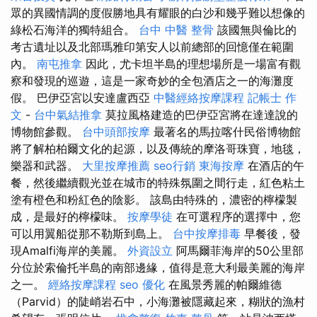
眾的異國情調的度假勝地具有耀眼的白沙和幾乎難以想像的
綠松石海洋的獨特組合。
台中 中醫 整骨
該國無與倫比的
考古遺址以及北部瑪雅印第安人以前總部的回憶僅在範圍
內。
南屯推拿
因此，尤卡坦半島的理想場所是一場富有觀
察和發現的巡遊，這是一家奇妙的全包酒店之一的海灘度
假。 巴伊亞宮以安達盧西亞
中醫經絡按摩課程
記帳士 作
文
-
台中氣結推拿
莫拉風格建造的巴伊亞宮將在達達說的
博物館參觀。
台中頭部按摩
最著名的馬拉喀什民俗博物館
將了解柏柏爾文化的起源，以及傳統的摩洛哥珠寶，地毯，
樂器和武器。
大里按摩推薦
seo行銷
東海按摩
在酒店的午
餐，然後繼續觀光並在城市的特殊氛圍之間行走，紅色粘土
塗有橙色和粉紅色的陰影。 該島由特殊的，濃密的檸檬製
成，是最好的檸檬味。
按摩學徒
在可選程序的選擇中，您
可以用翼船從那不勒斯到島上。
台中按摩排毒
早餐後，發
現Amalfi海岸的美麗。
外資設立
阿馬爾菲海岸的50公里部
分位於索倫托半島的南部邊緣，值得是意大利最美麗的海岸
之一。
經絡按摩課程
seo 優化
在風景秀麗的帕爾維德
（Parvid）的陡峭岩石中，小海灘被隱藏起來，糊狀的漁村