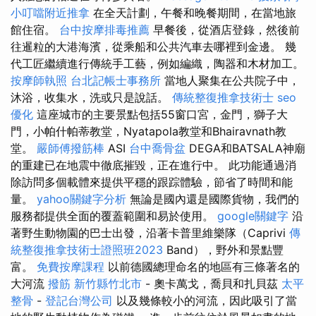
小叮噹附近推拿
在全天計劃，午餐和晚餐期間，在當地旅
館住宿。
台中按摩排毒推薦
早餐後，從酒店登錄，然後前
往暹粒的大港海濱，從乘船和公共汽車去哪裡到金邊。 幾
代工匠繼續進行傳統手工藝，例如編織，陶器和木材加工。
按摩師執照
台北記帳士事務所
當地人聚集在公共院子中，
沐浴，收集水，洗或只是說話。
傳統整復推拿技術士
seo
優化
這座城市的主要景點包括55窗口宮，金門，獅子大
門，小帕什帕蒂教堂，Nyatapola教堂和Bhairavnath教
堂。
嚴師傅撥筋棒
ASI
台中喬骨盆
DEGA和BATSALA神廟
的重建已在地震中徹底摧毀，正在進行中。 此功能通過消
除訪問多個載體來提供平穩的跟踪體驗，節省了時間和能
量。
yahoo關鍵字分析
無論是國內還是國際貨物，我們的
服務都提供全面的覆蓋範圍和易於使用。
google關鍵字
沿
著野生動物園的巴士出發，沿著卡普里維樂隊（Caprivi
傳
統整復推拿技術士證照班2023
Band），野外和景點豐
富。
免費按摩課程
以前德國總理命名的地區有三條著名的
大河流
撥筋 新竹縣竹北市
- 奧卡萬戈，喬貝和扎貝茲
太平
整骨
-
登記台灣公司
以及幾條較小的河流，因此吸引了當