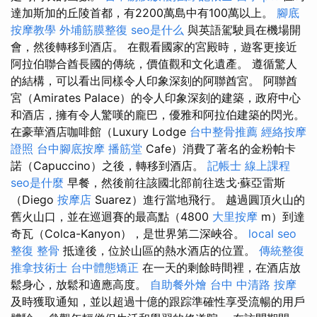
達加斯加的丘陵首都，有2200萬島中有100萬以上。
腳底
按摩教學
外埔筋膜整復
seo是什么
與英語駕駛員在機場開
會，然後轉移到酒店。 在觀看國家的宮殿時，遊客更接近
阿拉伯聯合酋長國的傳統，價值觀和文化遺產。 遵循驚人
的結構，可以看出同樣令人印象深刻的阿聯酋宮。 阿聯酋
宮（Amirates Palace）的令人印象深刻的建築，政府中心
和酒店，擁有令人驚嘆的龐巴，優雅和阿拉伯建築的閃光。
在豪華酒店咖啡館（Luxury Lodge
台中整骨推薦
經絡按摩
證照
台中腳底按摩
播筋堂
Cafe）消費了著名的金粉帕卡
諾（Capuccino）之後，轉移到酒店。
記帳士 線上課程
seo是什麼
早餐，然後前往該國北部前往迭戈·蘇亞雷斯
（Diego
按摩店
Suarez）進行當地飛行。 越過圓頂火山的
舊火山口，並在巡迴賽的最高點（4800
大里按摩
m）到達
奇瓦（Colca-Kanyon），是世界第二深峽谷。
local seo
整復 整骨
抵達後，位於山區的熱水酒店的位置。
傳統整復
推拿技術士
台中體態矯正
在一天的剩餘時間裡，在酒店放
鬆身心，放鬆和適應高度。
自助餐外燴
台中 中清路 按摩
及時獲取通知，並以超過十億的跟踪準確性享受流暢的用戶