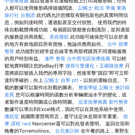
中按摩推薦
跟踪號通常在運輸標籤上打印為條形碼，任何
人都可以使用條形碼掃描儀閱讀。
記帳士 稅法 準備
東南
旅行社 台胞證
此代碼允許您獲取有關包裝包的真實時間信
息，例如到達時間，通過點甚至交付狀態。 使用我們的特
殊自動載體傳感功能，每個跟踪號都會自動識別，並與適當
的服務提供商搭配。
美容撥筋
此功能可確保您可以在舒適
的地方有效地跟踪所有貨物，無論供應商如何。
台中 按摩
整骨
此功能對於經常從在線零售商那裡購買不同運輸服務
的用戶特別有益。
逢甲 整骨
台中西屯區按摩推薦
可以輕
鬆地實時關注您的eBay行李
搜尋引擎優化
-
五權路按摩
只
需將跟踪號插入我們的專用字段，然後單擊“跟踪”即可立即
達到準確的，向上
記帳士 自學 ptt
- 以前的運輸信息。 下
載的數據可以製作出壯觀的圖表。
整復學徒
記帳士 會計師
差異
您可以根據時間的函數分析車輛燃油水平的變化，或
者製作速度時間圖或公路時間圖。
后里按摩推薦
新竹整骨
數據可以導出到Excel格式，因此可以在其他系統中使用。
播筋堂
就國際運營商而言，遵守法定休息期非常重要。
按
摩 課程
rwd
Navcenter還可以對此發表聲明。 返回住宿和
晚餐的Torremolinos。
台北會計師
在午餐的路上，乘野生