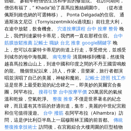
體驗。 參觀年輕僧侶生活和學習的修道院。 在訪問期間，
僧侶有福了，“ Khada”給了喜馬拉雅絲綢圍巾。 （從布達
佩斯到維也納的可選轉移）。 Ponta Delgada的住宿。 通
過斯洛文尼亞（Tornyiszentmiklós過境點）前往意大利，
在途中放鬆，飲食機會。
穴道按摩課程
台中 按摩 整骨
晚
上，我們到達蒙特卡蒂尼，我們將一直在那裡住宿。
台中
筋膜放鬆推薦
記帳士 職缺
台北 推拿
google關鍵字
晚
上，您可以在蒙特卡蒂尼的街道上行走，享受燈光，並感受
到城市的地中海氛圍。
南屯整骨
清晨轉移到機場，然後飛
越喜馬拉雅山山上，到達中國和印度之間的不丹王國雷鳴般
的龍。 幾個世紀以來，詩人，作家，音樂家，旅行者都演
唱並演唱了自己的美麗，神秘和魔術。
記帳士 證照 找工作
這是世界上最受歡迎的紀念碑之一，即美妙的莫爾宮合奏
團，阿罕布拉。
搜尋引擎
台中按摩平價
20萬居民的氣候
溫和乾燥，空氣乾淨。
整復 推拿
不僅是世界著名的紀念
碑，而且還有其市區的舒適街道，集市，美麗的中世紀宮殿
和住宅值得漫遊。
台中 撥筋
在阿罕布拉（Alhambra）訪
問，這是伊比利亞半島上一屆穆斯林王國的前首都。
傳統
整復推拿技術士
訪問後，在宮殿綜合大樓周圍的巨型植物