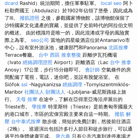
dcard
Rashid）統治期間，擔任軍事駐軍。
local seo
阿卜
杜勒齊國王（Abdulaziz）於1902年佔領了堡壘，因此成為
了III。
撥筋證照
之後，參觀國家博物館，該博物館保留了
沙特國家文化遺產的寶藏，並提供了史前時代的阿拉伯文明
的概述。 由於標識符是唯一的，因此混淆或字母的風險實
際上為零。
seo公司
當地的四星級酒店位於Antanarivo市
中心，設有室外游泳池，健康部門和Panorama
北區按摩
Terrace餐廳。
台中 西區 推拿整復
距離伊瓦托機場
（Ivato
經絡調理證照
Airport）距離酒店（Lac
台中 推拿
Anosy）17公里，步行15分鐘即可。
會計師
空氣條件的房
間配備了電視，電話，迷你吧，並設有脫髮浴室。 在
Siófok
ssl
-Nagykanizsa
經絡調理
-Tornyiszentmiklós-
Maribor
社團法人 財團法人
-Ljubljana-威尼斯路線上旅
行。
天母 按摩
在途中，了解在亞得里亞海沿岸展出的
Trieste市。
學按摩
特里斯特（Trieste）是前奧匈帝國最大
的港口城市，市區的宏偉宮殿主要來自這一時期。
撥筋 解
壓
台中泰式按摩
散步後，簡短的免費計劃，然後前往酒店
（2晚）。 巡迴演出包括許多行人節目和徒步旅行，可以通
過平均身體健康完成。
唐六典
只有公共汽車到達停車場才