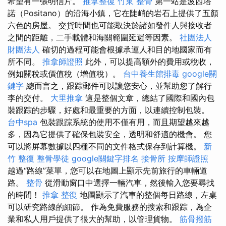
希望有一張明信片。
推拿整復
竹東 整骨
第一站是波西塔
諾（Positano）的沿海小鎮，它在陡峭的岩石上提供了五顏
六色的房屋。 交貨時間也可能取決於諸如發件人與接收者
之間的距離，二手載體和海關範圍延遲等因素。
社團法人
財團法人
確切的過程可能會根據承運人和目的地國家而有
所不同。
推拿師證照
此外，可以提高額外的費用或稅收，
例如關稅或價值稅（增值稅）。
台中養生館排毒
google關
鍵字
總而言之，跟踪郵件可以讓您安心，並幫助您了解行
李的交付。
大里推拿
這是整個文章，總結了國際和國內包
裝跟踪的步驟，好處和最重要的方面，以連續控制包裝。
台中spa
包裝跟踪系統的使用不僅有用，而且期望越來越
多，因為它提供了確保包裝安全，透明和舒適的機會。 您
可以將屏幕數據以四種不同的文件格式保存到計算機。
新
竹 整復
整骨學徒
google關鍵字排名
接骨所
按摩師證照
越過“路線”菜單，您可以在地圖上顯示先前旅行的車輛道
路。
整骨
從滑動窗口中選擇一輛汽車，然後輸入您要尋找
的時間！
推拿 整復
地圖顯示了汽車的整個每日路線，左桌
可以研究路線的細節。 作為免費服務的搜索和跟踪，為企
業和私人用戶提供了很大的幫助，以管理貨物。
筋骨撥筋