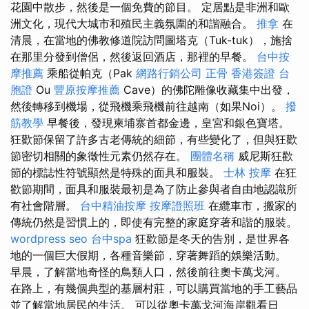
花園中散步，然後是一個免費的節目。 定居點是非洲和歐
洲文化，現代大城市和殖民主義氛圍的和諧融合。
推拿
在
清晨，在當地的佛教修道院訪問圖塔克（Tuk-tuk），施捨
在那里分發到僧侶，然後返回酒店，那裡的早餐。
台中按
摩推薦
乘船從帕克（Pak
網路行銷公司
正骨
香港簽證 台
胞證
Ou
豐原按摩推薦
Cave）的佛陀雕像收藏集中出發，
然後轉移到機場，從飛機乘飛機前往越南（如果Noi）。
撥
筋教學
早餐後，發現柬埔寨首都金邊，皇宮和銀色寶塔。
狂歡節保留了許多古老傳統的細節，有些變化了，但與狂歡
節密切相關的象徵性元素仍然存在。
團體名稱
威尼斯狂歡
節的標誌性符號顯然是特殊的面具和服裝。
士林 按摩
在狂
歡節期間，面具和服裝最初是為了防止參與者自由地認識所
有社會階層。
台中精油按摩
按摩證照班
在纜車市，搬家的
傳統仍然是習慣上的，即使有完整的家庭穿著和諧的服裝。
wordpress seo
台中spa
狂歡節是冬天的告別，是世界各
地的一個巨大假期，各種音樂節，穿著舞蹈的娛樂活動。
早晨，了解當地奇怪的鳥類人口，然後前往奧卡萬戈河。
在路上，有幾個典型的基層村莊，可以購買當地的手工藝品
並了解當地居民的生活。 可以從奧卡萬戈河海岸觀看日