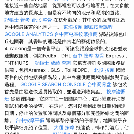
能接近一些自然地層，從那裡您可以步行地看見，在大多數
地方建造的長廊上，但是有不均勻的地形和泥濘的道路。
記帳士 普考
台北 整骨
在杭州觀光；其中心的西湖被認為
是中國最痛苦的地區之一。
東海按摩
腳底按摩課程
GOOGLE ANALYTICS
台中西屯區按摩推薦
湖湖被綠色山
丘包圍著，其香味的蓮花是由古老的藝術啟發的。
4Tracking是一個寄售平台，可讓您跟踪全球郵政服務並表
達郵政服務，例如FedEx，DHL
台中 按摩 整骨
Express，
TNT和UPS。
記帳士 成績 查詢
它還支持許多國際服務提
供商，包括Aramex，GLS，Toll和DPD。
北投 按摩
國際
寄售的交付包括幾個階段，其中各種供應商和海關參與了該
過程。
GOOGLE SEARCH CONSOLE
台中喬骨盆
該包裝
首先是由發送快遞員拾取的，並運送到收集點。
按摩證照
班
從這裡開始，它將前往一個國際中心，在那裡進行海關
測試和必要的檢查。 在這裡，您可以看到出發日期和到達
日期，停止的位置和時間以及每個部分和完整路線之間的距
離。
台中按摩平價
通過單擊停靠站的停靠點，地圖幾乎在
幾乎詳細介紹了位置。
大腿 按摩
抵達後，轉移到酒店，佔