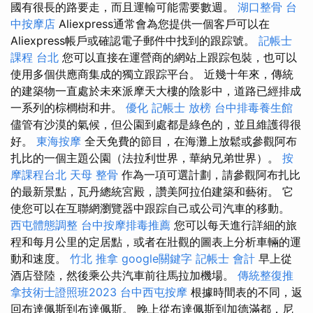
國有很長的路要走，而且運輸可能需要數週。
湖口整骨
台
中按摩店
Aliexpress通常會為您提供一個客戶可以在
Aliexpress帳戶或確認電子郵件中找到的跟踪號。
記帳士
課程 台北
您可以直接在運營商的網站上跟踪包裝，也可以
使用多個供應商集成的獨立跟踪平台。 近幾十年來，傳統
的建築物一直處於未來派摩天大樓的陰影中，道路已經排成
一系列的棕櫚樹和井。
優化
記帳士 放榜
台中排毒養生館
儘管有沙漠的氣候，但公園到處都是綠色的，並且維護得很
好。
東海按摩
全天免費的節目，在海灘上放鬆或參觀阿布
扎比的一個主題公園（法拉利世界，華納兄弟世界）。
按
摩課程台北
天母 整骨
作為一項可選計劃，請參觀阿布扎比
的最新景點，瓦丹總統宮殿，讚美阿拉伯建築和藝術。 它
使您可以在互聯網瀏覽器中跟踪自己或公司汽車的移動。
西屯體態調整
台中按摩排毒推薦
您可以每天進行詳細的旅
程和每月公里的定居點，或者在壯觀的圖表上分析車輛的運
動和速度。
竹北 推拿
google關鍵字
記帳士 會計
早上從
酒店登陸，然後乘公共汽車前往馬拉加機場。
傳統整復推
拿技術士證照班2023
台中西屯按摩
根據時間表的不同，返
回布達佩斯到布達佩斯。 晚上從布達佩斯到加德滿都，尼