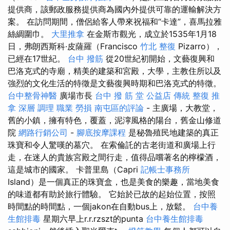
提供商，該郵政服務提供商為國內外提供可靠的運輸解決方
案。 在訪問期間，僧侶給客人帶來祝福和“卡達”，喜馬拉雅
絲綢圍巾。
大里推拿
在金斯市觀光，成立於1535年1月18
日，弗朗西斯科·皮薩羅（Francisco
竹北 整復
Pizarro），
已經在17世紀。
台中 撥筋
從20世紀初開始，文藝復興和
巴洛克式的寺廟，精美的建築和宮殿，大學，主教住所以及
強烈的文化生活的特徵是文藝復興時期和巴洛克式的特徵。
台中整骨神醫
廣場市長
台中 撥 筋 堂 公益店 傳統 整復 推
拿 深層 調理 職業 勞損 南屯區的評論
- 主廣場，大教堂，
舊的小鎮，擁有特色，覆蓋，泥濘風格的陽台，舊金山修道
院
網路行銷公司
-
腳底按摩課程
是秘魯殖民地建築的真正
珠寶和令人驚嘆的墓穴。 在索倫託的古老街道和廣場上行
走，在迷人的貴族宮殿之間行走，值得品嚐著名的檸檬酒，
這是城市的國家。 卡普里島（Capri
記帳士事務所
Island）是一個真正的珠寶盒，也是美食的樂趣，當地美食
的味道都有助於旅行體驗。 它始於已故的起始位置，按照
時間點的時間點，一個jakon在自動bus上，放鬆。
台中養
生館排毒
星期六早上r.r.rzszt的punta
台中養生館排毒