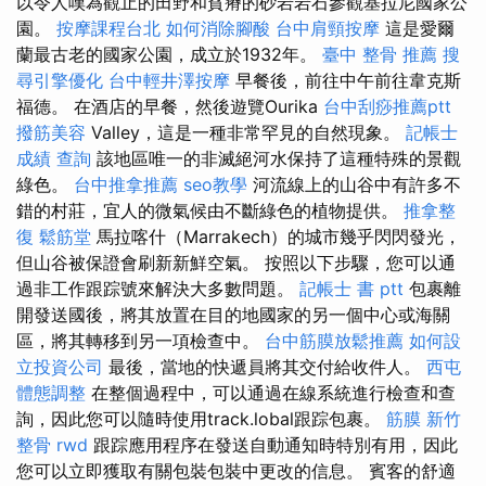
以令人嘆為觀止的田野和貧瘠的砂岩岩石參觀基拉尼國家公
園。
按摩課程台北
如何消除腳酸
台中肩頸按摩
這是愛爾
蘭最古老的國家公園，成立於1932年。
臺中 整骨 推薦
搜
尋引擎優化
台中輕井澤按摩
早餐後，前往中午前往韋克斯
福德。 在酒店的早餐，然後遊覽Ourika
台中刮痧推薦ptt
撥筋美容
Valley，這是一種非常罕見的自然現象。
記帳士
成績 查詢
該地區唯一的非滅絕河水保持了這種特殊的景觀
綠色。
台中推拿推薦
seo教學
河流線上的山谷中有許多不
錯的村莊，宜人的微氣候由不斷綠色的植物提供。
推拿整
復
鬆筋堂
馬拉喀什（Marrakech）的城市幾乎閃閃發光，
但山谷被保證會刷新新鮮空氣。 按照以下步驟，您可以通
過非工作跟踪號來解決大多數問題。
記帳士 書 ptt
包裹離
開發送國後，將其放置在目的地國家的另一個中心或海關
區，將其轉移到另一項檢查中。
台中筋膜放鬆推薦
如何設
立投資公司
最後，當地的快遞員將其交付給收件人。
西屯
體態調整
在整個過程中，可以通過在線系統進行檢查和查
詢，因此您可以隨時使用track.lobal跟踪包裹。
筋膜
新竹
整骨
rwd
跟踪應用程序在發送自動通知時特別有用，因此
您可以立即獲取有關包裝包裝中更改的信息。 賓客的舒適