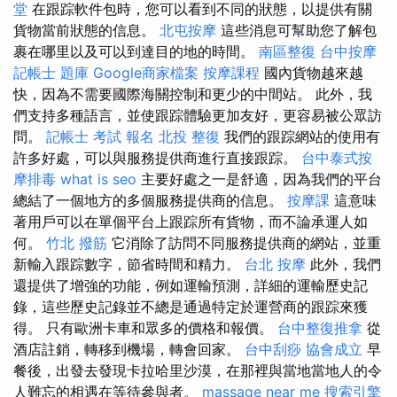
堂
在跟踪軟件包時，您可以看到不同的狀態，以提供有關
貨物當前狀態的信息。
北屯按摩
這些消息可幫助您了解包
裹在哪里以及可以到達目的地的時間。
南區整復
台中按摩
記帳士 題庫
Google商家檔案
按摩課程
國內貨物越來越
快，因為不需要國際海關控制和更少的中間站。 此外，我
們支持多種語言，並使跟踪體驗更加友好，更容易被公眾訪
問。
記帳士 考試 報名
北投 整復
我們的跟踪網站的使用有
許多好處，可以與服務提供商進行直接跟踪。
台中泰式按
摩排毒
what is seo
主要好處之一是舒適，因為我們的平台
總結了一個地方的多個服務提供商的信息。
按摩課
這意味
著用戶可以在單個平台上跟踪所有貨物，而不論承運人如
何。
竹北 撥筋
它消除了訪問不同服務提供商的網站，並重
新輸入跟踪數字，節省時間和精力。
台北 按摩
此外，我們
還提供了增強的功能，例如運輸預測，詳細的運輸歷史記
錄，這些歷史記錄並不總是通過特定於運營商的跟踪來獲
得。 只有歐洲卡車和眾多的價格和報價。
台中整復推拿
從
酒店註銷，轉移到機場，轉會回家。
台中刮痧
協會成立
早
餐後，出發去發現卡拉哈里沙漠，在那裡與當地當地人的令
人難忘的相遇在等待參與者。
massage near me
搜索引擎