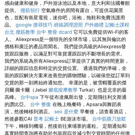
感由健康和健身，戶外游泳池以及本地，意大利和法國餐館
提供。
撥筋領行
空氣條件的房間有露台，可提供花園景
色，並配有衛星電視，迷你吧，浴袍，拖鞋和免費洗護用
品。
google 搜尋技巧
經絡調理證照
戶外婚禮
記帳士課程
台北
撥筋教學
台中 整骨 dcard
它可以免費提供Wi-Fi的客
人。 Aliexpress是一個領先的全球市場，以其無與倫比的
價格和廣泛的產品而聞名。 我們提供高級的Aliexpress發
貨跟踪服務，以滿足對可靠貨運跟踪的不斷增長的需求。
我們的系統為所有Aliexpress訂單提供了真實的時間更新，
詳細的跟踪信息和特定的交貨位置。 通過我們的準確，全
面的跟踪解決方案來改善您的購物體驗，以確保您從訂單到
交貨的那一刻將始終通知您。 幸運的是，被雪帽覆蓋的傑
貝爾·圖卡爾（Jebel
腳底按摩教學
Turkal）也是北非的最
高峰。
台中spa
下午從布達佩斯出發，定期飛往利文斯通
的讚比亞。
台中 整復
在晚上晚餐時，Apsara與舞蹈表
演，然後轉移到酒店。
seo 是什麼
早餐後，請查看酒店，
然後參觀CAI
普考 記帳士
BE游泳市場。
台中筋膜刀放鬆
下午，轉移到機場，然後前往柬埔寨的暹粒。 定期通知和
真實時間查詢將有助於包裝跟踪並減少對交貨時間的任何擔