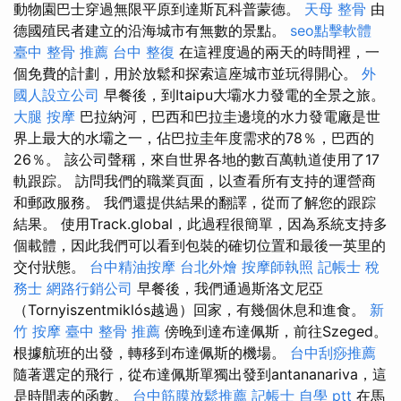
動物園巴士穿過無限平原到達斯瓦科普蒙德。
天母 整骨
由
德國殖民者建立的沿海城市有無數的景點。
seo點擊軟體
臺中 整骨 推薦
台中 整復
在這裡度過的兩天的時間裡，一
個免費的計劃，用於放鬆和探索這座城市並玩得開心。
外
國人設立公司
早餐後，到Itaipu大壩水力發電的全景之旅。
大腿 按摩
巴拉納河，巴西和巴拉圭邊境的水力發電廠是世
界上最大的水壩之一，佔巴拉圭年度需求的78％，巴西的
26％。 該公司聲稱，來自世界各地的數百萬軌道使用了17
軌跟踪。 訪問我們的職業頁面，以查看所有支持的運營商
和郵政服務。 我們還提供結果的翻譯，從而了解您的跟踪
結果。 使用Track.global，此過程很簡單，因為系統支持多
個載體，因此我們可以看到包裝的確切位置和最後一英里的
交付狀態。
台中精油按摩
台北外燴
按摩師執照
記帳士 稅
務士
網路行銷公司
早餐後，我們通過斯洛文尼亞
（Tornyiszentmiklós越過）回家，有幾個休息和進食。
新
竹 按摩
臺中 整骨 推薦
傍晚到達布達佩斯，前往Szeged。
根據航班的出發，轉移到布達佩斯的機場。
台中刮痧推薦
隨著選定的飛行，從布達佩斯單獨出發到antananariva，這
是時間表的函數。
台中筋膜放鬆推薦
記帳士 自學 ptt
在馬