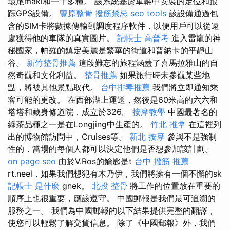
環尾maki和一千多種。 該系統基於車輛中安裝的定位和跟
踪GPS設備。
豐原整骨
撥筋禁忌
seo tools
該設備通過包
含的SIM卡將數據傳輸到調度程序軟件，以便用戶可以從遠
處獲得他的車隊的真實圖片。
記帳士 高普考
進入雷龍的神
秘國家，帕羅的鎮定美麗是繁華的街道和普納卡的平靜山
谷。
新竹整骨推薦
這段難忘的旅程涵蓋了喜馬拉雅山的自
然奇觀和文化利益。
整骨推薦
如果旅行時未參觀某些地
點，將被其他景點取代。
台中排毒推薦
我們將立即通知乘
客可能的更改。 在西部湖上運送，然後是60米高的六六和
塔塔和藏身修道院，成立於326。
按摩教學
中國最著名的
綠茶品種之一是在Longjing中生產的。
竹北 推拿
在這裡列
出的博物館訪問中，Cruises等。
新北 按摩
參與不是強制
性的，當場的每個人都可以決定他們是否想參加該計劃。
on page seo
由於V.Ros的鑰匙是t
台中 撥筋 推薦
rt.neel，如果我們想犯有木乃伊，我們將擁有一個不懈的sk
記帳士 是什麼
gnek。
北投 整骨
將工作的位置放在重要的
順序上也很重要，應該遵守。 中國郵報是我們最可追溯的
服務之一。 我們為中國郵報的以下結果提供完整的翻譯，
使您可以輕鬆了解交貨信息。 除了《中國郵報》外，我們