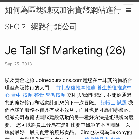
如何為區塊鏈或加密貨幣網站進行
SEO？-網路行銷公司
Je Tall Sf Marketing (26)
Sep 25, 2013
埃及黃金之旅 Joinexcursions.com是您在土耳其的價格合
理但高級旅行的大門。
竹北整復推拿推薦
養生整復推廣中
心
台中 按摩 整骨
學習按摩
立即與我們聯繫，並開始通過
您的偏好旅行和活動計劃您的下一次冒險。
記帳士 試題
我
們承諾的服務不僅具有成本效益，而且也是可靠和專業的。
組織公司遊覽或團隊建設活動的另一種好方法是組織燒烤競
賽。 您可以將員工分為在烹飪比賽中競爭的不同團隊，以
準備最好，最具創意的燒烤食品。 Zirc也被稱為Bakony的