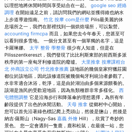
以理想地將休閒時間與享受結合在一起。
google seo
經絡
調理
在開始遠足之前，請訪問我們的網站並獲得維也納水
上步道導遊指南。
竹北 按摩
com是什麼
Pilis最美麗的休
息場所之一，我們在那裡找到一個烘焙場所，可以紮營。
accounting firmcpa
而且，如果您去今年春天，您甚至可
以看到很多雪地。 一個分支甚至有一個單獨的名字，這是
卡羅琳娜。
太平 整骨
學整骨
很少有人知道，但是在
Pilisszentkereszt，我們發現了比比利斯東部的前西斯多派
秩序的第一座匈牙利修道院的廢墟。
大里推拿
按摩課程台
北
外商設立公司
竹北推拿推薦
該地區的幾個皇家狩獵莊園
都位於該地區，因此該修道院被幾個匈牙利統治者參觀了。
水非常適合沐浴，乾淨，這是由於湖泊由多個來源餵養的。
該湖是漁民的受歡迎地區，因為魚類種群非常多樣化。
西
屯體態調整
它是沿海步行和降落傘的理想選擇，為所有年
齡段提供了出色的休閒活動。
天母 推拿
從鄉村中心開始，
您可以首先沿著綠色標記爬上禿頭山，然後是鹽山，然後是
納吉·薩斯山（Nagy-Sas
嘉義 外燴
Hill），欣賞了奇妙的
景色。 您一定會遇到一隻鹿，鹿和松鼠，在最後一站，您