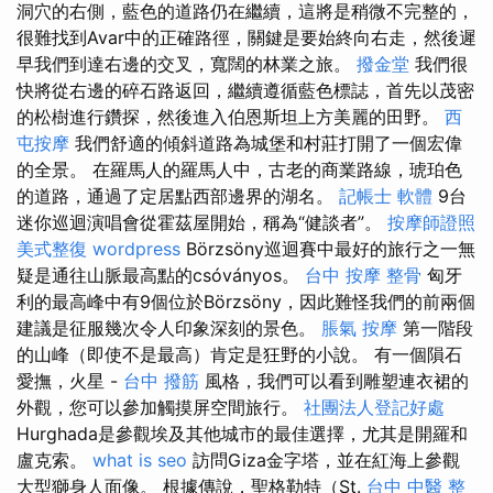
洞穴的右側，藍色的道路仍在繼續，這將是稍微不完整的，
很難找到Avar中的正確路徑，關鍵是要始終向右走，然後遲
早我們到達右邊的交叉，寬闊的林業之旅。
撥金堂
我們很
快將從右邊的碎石路返回，繼續遵循藍色標誌，首先以茂密
的松樹進行鑽探，然後進入伯恩斯坦上方美麗的田野。
西
屯按摩
我們舒適的傾斜道路為城堡和村莊打開了一個宏偉
的全景。 在羅馬人的羅馬人中，古老的商業路線，琥珀色
的道路，通過了定居點西部邊界的湖名。
記帳士 軟體
9台
迷你巡迴演唱會從霍茲屋開始，稱為“健談者”。
按摩師證照
美式整復
wordpress
Börzsöny巡迴賽中最好的旅行之一無
疑是通往山脈最高點的csóványos。
台中 按摩 整骨
匈牙
利的最高峰中有9個位於Börzsöny，因此難怪我們的前兩個
建議是征服幾次令人印象深刻的景色。
脹氣 按摩
第一階段
的山峰（即使不是最高）肯定是狂野的小說。 有一個隕石
愛撫，火星 -
台中 撥筋
風格，我們可以看到雕塑連衣裙的
外觀，您可以參加觸摸屏空間旅行。
社團法人登記好處
Hurghada是參觀埃及其他城市的最佳選擇，尤其是開羅和
盧克索。
what is seo
訪問Giza金字塔，並在紅海上參觀
大型獅身人面像。 根據傳說，聖格勒特（St.
台中 中醫 整