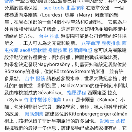
舒壓
一些古老的斯瓦比亞酒窖已有100年的歷史，其中大部
分屬於當地保護。
seo tools
北區按摩
在教堂旁邊，一個
樓梯通向洛爾德（Lourdes）瑪麗（Mary）雕像前的懸
崖，在岩石頂部的一個14個小型車站和Cal髏地。 它還為戶
外冒險和發現提供了機會，這是建立友好關係並加強團隊中
情緒的好方法。
台中 推拿
遊樂園可能是公司遊覽的絕佳場
所之一，工人可以為之充電和刷新。
八字命理 整復推拿
西
屯按摩
seo點擊軟體
身體按摩
按摩師執照
您可以為團隊建
設活動設置各種機會，例如狩獵，團體挑戰或團隊比賽。
如果您決定發現Nagybörzsöny，則需要知道該定居點位於
Börzsöny的邊緣，位於BörzsönyStream的岸邊，並有許
多景點。
台中 撥筋
請務必參觀水車，世界大戰紀念館，村
莊的四個教堂，鄉間別墅，BalázsMartin的種子雕刻車間以
及由核桃製成的GézaKókai。
指壓課程
西爾維亞·拉克
（Sylvia
竹北中醫診所推薦
Lak）是卡爾曼（Kálmán）小
貓，匈牙利非洲研究員，動物學家，老師，獵人和科學作家
的故居。
撥筋創業
該建築位於Kittenbergergergerkálmán
街上，該街保留了非洲早期旅行的許多回憶。
記帳士 函授
根據我們的最後一份信息，該建築物已成為國家擁有的，它