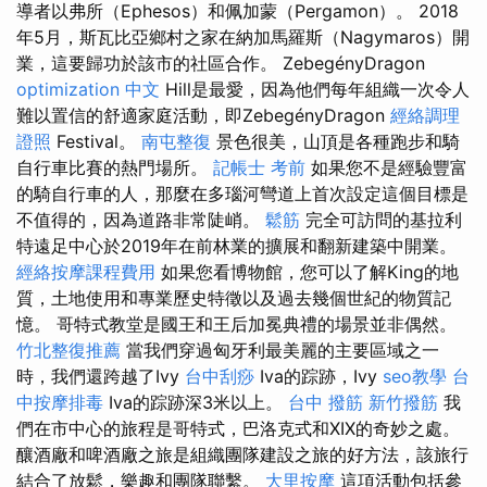
導者以弗所（Ephesos）和佩加蒙（Pergamon）。 2018
年5月，斯瓦比亞鄉村之家在納加馬羅斯（Nagymaros）開
業，這要歸功於該市的社區合作。 ZebegényDragon
optimization 中文
Hill是最愛，因為他們每年組織一次令人
難以置信的舒適家庭活動，即ZebegényDragon
經絡調理
證照
Festival。
南屯整復
景色很美，山頂是各種跑步和騎
自行車比賽的熱門場所。
記帳士 考前
如果您不是經驗豐富
的騎自行車的人，那麼在多瑙河彎道上首次設定這個目標是
不值得的，因為道路非常陡峭。
鬆筋
完全可訪問的基拉利
特遠足中心於2019年在前林業的擴展和翻新建築中開業。
經絡按摩課程費用
如果您看博物館，您可以了解King的地
質，土地使用和專業歷史特徵以及過去幾個世紀的物質記
憶。 哥特式教堂是國王和王后加冕典禮的場景並非偶然。
竹北整復推薦
當我們穿過匈牙利最美麗的主要區域之一
時，我們還跨越了Ivy
台中刮痧
Iva的踪跡，Ivy
seo教學
台
中按摩排毒
Iva的踪跡深3米以上。
台中 撥筋
新竹撥筋
我
們在市中心的旅程是哥特式，巴洛克式和XIX的奇妙之處。
釀酒廠和啤酒廠之旅是組織團隊建設之旅的好方法，該旅行
結合了放鬆，樂趣和團隊聯繫。
大里按摩
這項活動包括參