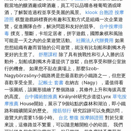
觀當地的釀酒廠或啤酒廠，員工可以品嚐各種葡萄酒或啤
酒，了解製造過程並享受美麗的風景。
klook 台胞證
按摩
證照
棋盤遊戲錦標賽的有趣和互動方式是組織一次企業遊
覽，促進團隊合作，解決問題和友好的競爭。
台中按摩排
毒
撲克，壟斷，卡坦定居者，拼字遊戲，國際象棋和風險
可能是一天之內的企業遊覽活動。
社團法人代辦費用
如果
您想組織有趣而冒險的公司遊覽，就沒有比划船和劃獨木舟
更好的主意了。
舒壓課程
除了具有挑戰性和引人入勝的活
動外，划船或劃獨木舟還提供了放鬆，自然享受和辦公室旅
行的機會。 如果您不貼在廣場上，那麼Szob-
Nagybörzsöny小鐵路將是您最喜歡的小鐵路之一，但您更
喜歡享受全景。
記帳士 套書
在納吉（Nagy），還值得看
一張圖紙，該圖形描繪了整個路線，其條件上升和海拔高度
的高度。
台中國術館推薦
Királyrét研究步道從Lynx
草屯按
摩推薦
House開始，展示了9個站點的森林和湖泊，即小鐵
路和鐵礦開采的歷史。
撥筋領行
研究踪跡可以免費訪問，
遊覽大約需要1.5個小時。
台北 整復
按摩師證照
對於兒童
來說，這條路並不繁重，可以隨意離開較小的幼苗。 我們