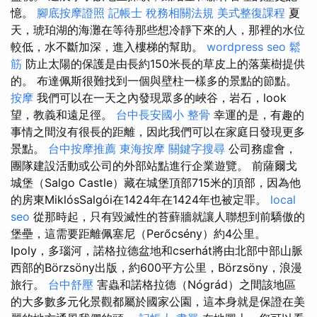
憶。
腳底按摩證照
記帳士 稅務相關法規
美式整復課程
夏
天，琥珀湖的海灘在等待那些想冷靜下來的人，那裡的水位
較低，水不斷加深，進入樓梯的幫助。
wordpress seo
鬆
筋
防止太陽的保護是由長約150米長的草皮上的落葉樹提供
的。 布達佩斯很難找到一個與壁柱一樣多的景點的節點。
按摩
我們可以在一天之內發現眾多的峽谷，岩石，look
望，教義和遠足徑。
台中長安國小 整骨
幸運的是，有趣的
事情之間沒有很長的距離，因此我們可以在家庭日發現更多
景點。
台中按摩推薦
東海按摩
關鍵字搜尋
公司務虛會，
團隊建設活動或公司的外部站點進行企業遊覽。 前薩爾戈
城堡（Salgo Castle）藏在城堡頂部715米的頂部，因為他
的房東MiklósSalgói在1424年在1424年也被定罪。
local
seo
從那時起，只有毀滅性的苔蘚牆就讓人聯想到前驕傲的
堡壘，這需要距離佩塞尼（Perőcsény）約4公里。
Ipoly，多瑙河，諾格拉德盆地和cserhát將由北部中部山脈
西部的Börzsöny出版，約600平方公里，Börzsöny，浪漫
旅行。
台中舒壓
害蟲和諾格拉德（Nógrád）之間該地區
的大多數多元化景觀都屬於國家公園，這本身就是保證在美