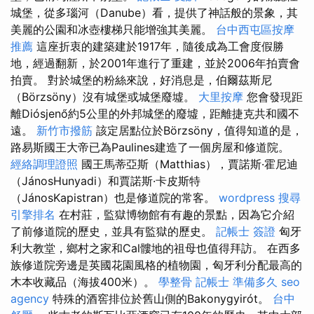
城堡，從多瑙河（Danube）看，提供了神話般的景象，其
美麗的公園和冰壺樓梯只能增強其美麗。
台中西屯區按摩
推薦
這座折衷的建築建於1917年，隨後成為工會度假勝
地，經過翻新，於2001年進行了重建，並於2006年拍賣會
拍賣。 對於城堡的粉絲來說，好消息是，伯爾茲斯尼
（Börzsöny）沒有城堡或城堡廢墟。
大里按摩
您會發現距
離Diósjenő約5公里的外邦城堡的廢墟，距離捷克共和國不
遠。
新竹市撥筋
該定居點位於Börzsöny，值得知道的是，
路易斯國王大帝已為Paulines建造了一個房屋和修道院。
經絡調理證照
國王馬蒂亞斯（Matthias），賈諾斯·霍尼迪
（JánosHunyadi）和賈諾斯·卡皮斯特
（JánosKapistran）也是修道院的常客。
wordpress
搜尋
引擎排名
在村莊，監獄博物館有有趣的景點，因為它介紹
了前修道院的歷史，並具有監獄的歷史。
記帳士 簽證
匈牙
利大教堂，鄉村之家和Cal髏地的祖母也值得拜訪。 在西多
族修道院旁邊是英國花園風格的植物園，匈牙利分配最高的
木本收藏品（海拔400米）。
學整骨
記帳士 準備多久
seo
agency
特殊的酒窖排位於舊山側的Bakonygyirót。
台中