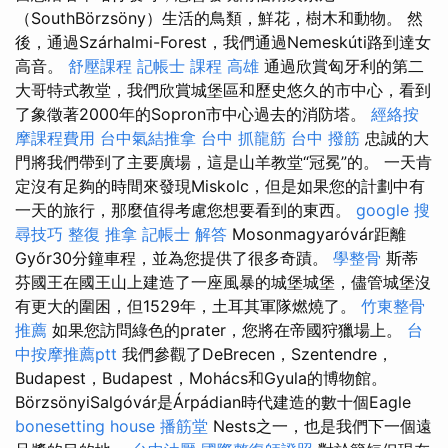
（SouthBörzsöny）生活的鳥類，鮮花，樹木和動物。 然
後，通過Szárhalmi-Forest，我們通過Nemeskúti路到達女
高音。
舒壓課程
記帳士 課程 高雄
通過欣賞匈牙利的第二
大哥特式教堂，我們欣賞城堡區和歷史悠久的市中心，看到
了象徵著2000年的Sopron市中心過去的消防塔。
經絡按
摩課程費用
台中氣結推拿
台中 抓龍筋
台中 撥筋
忠誠的大
門將我們帶到了主要廣場，這是山羊教堂“冠冕”的。 一天肯
定沒有足夠的時間來發現Miskolc，但是如果您的計劃中有
一天的旅行，那麼值得考慮您想要看到的東西。
google 搜
尋技巧
整復 推拿
記帳士 解答
Mosonmagyaróvár距離
Győr30分鐘車程，並為您提供了很多奇蹟。
學整骨
斯蒂
芬國王在國王山上建造了一座風暴的城堡城堡，儘管城堡沒
有更大的圍困，但1529年，土耳其軍隊燃燒了。
竹東整骨
推薦
如果您訪問綠色的prater，您將在帝國狩獵場上。
台
中按摩推薦ptt
我們參觀了DeBrecen，Szentendre，
Budapest，Budapest，Mohács和Gyula的博物館。
BörzsönyiSalgóvár是Árpádian時代建造的數十個Eagle
bonesetting house
播筋堂
Nests之一，也是我們下一個遠