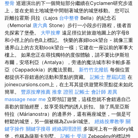
整骨
巡迴演出的下一個簡短部分繼續在Cyclamen研究步道
上，並在史前土地城堡中間朝著城堡的城堡移動。 您可以
距離拉霍斯·貝拉（Lajos
台中整脊
Bella）的紀念石
（Memorial
唐六典
Stone）步行一小段步行路程，後者首
先探索了堡壘。
大甲按摩
遠足徑位於旅遊地圖上的字母B
和小徑上的白色B上標記。 快樂的寡婦look望台 - 就像三重
邊界山上的古克勒look望台一樣；它建在一座以前的軍事大
樓上。 如果您正在尋找獨特的度假體驗，請不要比伊斯坦
布爾，安塔利亞（Antalya），旁邊的魔法城市和卡帕多基
亞（Cappadokia）的魔法景觀。
新竹竹北撥筋
每個位置
都提供不容錯過的活動和景點的寶藏。
記帳士 歷屆試題
在
joinexcursions.com上，在土耳其提供遊覽和景點從未如此
簡單。
豐原按摩推薦
推拿 證照
記帳士 會計師 差異
massage near me
立即預訂遊覽，這樣您就不會錯過自己
喜歡的冒險經歷，並享受我們的誘人折扣。 除了馬里亞斯
特拉（Márianostra）的邊界外，還有兩座城堡，一個是可
輕鬆的城堡，另一個被稱為Zuvári城堡。
經絡按摩教學
關
鍵字操作
關鍵字搜尋
經絡調理證照
多瑙河上有一座dőry城
堡，也稱為薩斯卡別墅。
記帳士 受訓
Zebegény的標誌性