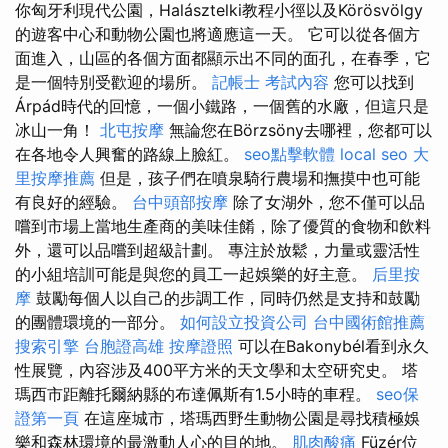
你匈牙利現代公園，Halásztelki教程小徑以及Körösvölgy
的遊客中心和動物公園也將適應這一天。 它可以從各個方
面進入，山區的各個方面都顯示出不同的面孔，在春季，它
是一個特別受歡迎的場所。
記帳士 考試內容
您可以找到
Árpád時代的回憶，一個小鐵路，一個舊的水廠，但這只是
冰山一角！
北屯按摩
無論您在Börzsöny去哪裡，您都可以
在各地令人興奮的路線上臉紅。
seo點擊軟體
local seo
大
里按摩推薦
但是，孩子們在噴泉騎行農場和撫摸中也可能
有良好的經驗。
台中頭部按摩
除了女湖外，您不僅可以品
嚐到市場上當地生產商的美味佳餚，除了優質的食物和飲料
外，還可以品嚐到超級計劃。 專注於放鬆，力量或靈活性
的小組培訓可能是與您的員工一起娛樂的好主意。
后里按
摩
鼓勵每個人以自己的步調工作，同時仍然是支持和鼓勵
的團體環境的一部分。
如何設立投資公司
台中國術館推薦
搜索引擎
台胞證高雄
按摩證照
可以在Bakonybél看到永久
性展覽，內容涉及400平方米的天文學和太空研究史。 塔
瑪西市距離托爾納縣的布達佩斯有1.5小時的車程。
seo保
證第一頁
在這座城市，塔瑪西野生動物公園是尋找積極娛
樂和森林環境的最激動人心的目的地。
肌肉酸痛
Füzér位