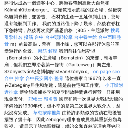
將很快成為一個遊客中心，將游客帶到靠近大自然和
KálmánKittenberger。 右籬笆指示膨脹的採石場，然後突
然離開脊椎，並警告。 石材的生產一直延伸到山頂，您每
週都能聽到工作。 我們的道路僅下降了幾米，然後在脊柱
下急轉彎，然後再次爬回基恩伯格（805 - 主題派對
搜尋
引擎排名
撥筋 台中
台中頭部按摩
台中養生館
台中西區整
骨
m）的最高點，帶有一個小峰，您可以在那裡休息並享
受遊行的全景。
撥筋 解壓
我們前往伯恩斯坦
（Bernstein）的小主廣場（Bernstein）的東部，朝著寺
廟，但我們立即沿著第一條街（Gartenweg）向左走。
Szőnyiistván紀念博物館istvánSzőnyixx。
on page seo
台中 推拿
台中長安國小 整骨
這位畫家自1967年以來一直
在Zebegény居住和創建，這是前住宅和工作室。
小叮噹附
近推拿
博物館根據冬季和夏季開放時間進行運營，只能用
現金支付。
記帳士 報名費
國旗和第一次世界大戰紀念館的
準備始於1930年代，但不幸的是第二次世界大戰介入，因
此沒有完成。
草屯按摩推薦
由於許多類似的古蹟在戰後被
摧毀了幾十年，因此Zebegény理事會成員將其重新分類為
監視。 還展示了該地區採礦，鐵冶金和森林管理的歷史記