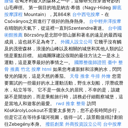
腰傷
在匈牙利最大的森林之一中，這條研究徑穿過奇妙的
山毛櫸徑。 第一個目的地是納吉·希德（Nagy-Hideg
腳底
按摩課程
Mountain），其864米
台中西屯按摩
- 在
Csóványos之前進行了很好的熱身熱身。
台中輕井澤按摩
在晴朗的天氣下，從這裡一直到Szentendre著迷。
台中國
術館推薦
Börzsöny是北部中部山脈和著名的遠足的最西端
成員，這也就不足為奇了。
外國人設立公司
它幾乎沒有觸
及的茂密森林，浪漫的山峰以及相關的城堡和其他人類的記
憶是重點目標。 組織團隊建設假期的最佳方法之一是水上
運動，這是夏季最好的事情之一。
國際整復師證照
臺中 整
骨 推薦
竹北 按摩
html
如果您考慮新鮮和涼爽的水，閃閃
發光的陽光，這是天然的番茄。
天母 推拿
牛排 外燴
您需
要嘗試的一些最好的水上運動活動，野生水划船，浮潛或潛
水，站立等等。 它不是一個永久的居民，不幸的是，該建
築不是開放的，而是乘船旅行時，請務必仔細觀察城堡，這
是當地人和遊客的最愛。
rwd
推拿 整骨
訪問
KósKárolyLookout不需要太多努力，您不必長時間步行，
但是它正在等待多瑙河視圖，值得一試，該景觀值得計劃前
往Zebegény本身。
撥筋創業
外商投資設立公司
台中按摩