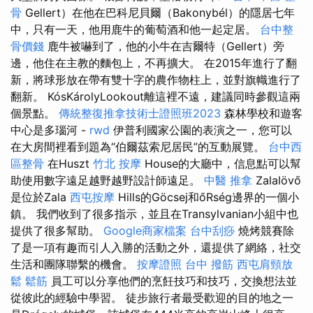
骨
Gellert）在他在巴科尼貝爾（Bakonybél）的隱居七年
中，只有一天，他用鹿牛的葡萄酒和他一起定居。
台中整
骨價錢
鹿牛被嚇到了，他的小牛在吉爾特（Gellert）旁
邊，他住在主教的麵包上，不再擴大。 在2015年進行了翻
新，將球形放在帶有雙十字的農作物柱上，並對旗幟進行了
翻新。 KósKárolyLookout離這裡不遠，建議同時參觀這兩
個景點。
傳統整復推拿技術士證照班2023
森林學校和遊客
中心是多瑙河 -
rwd
伊普利國家公園的表演之一，您可以
在大房間裡看到題為“伯爾茲索尼居民”的互動展覽。
台中西
區整骨
在Huszt
竹北 按摩
House的大廳中，信息點可以幫
助使用數字遠足越野越野設計師遠足。
中醫 推拿
Zalalövő
是位於Zala
西屯按摩
Hills的Göcsej和őRség邊界的一個小
鎮。 我們收到了很多指示，並且在Transylvanian小組中也
提供了很多幫助。
Google商家檔案
台中刮痧
燒烤競賽除
了是一項有趣而引人入勝的活動之外，還提供了網絡，社交
生活和團隊聯繫的機會。
按摩證照
台中 撥筋
西屯肩頸放
鬆
鬆筋
員工可以分享他們的烹飪技巧和技巧，交換想法並
從彼此的經驗中學習。 徒步旅行者最受歡迎的目的地之一