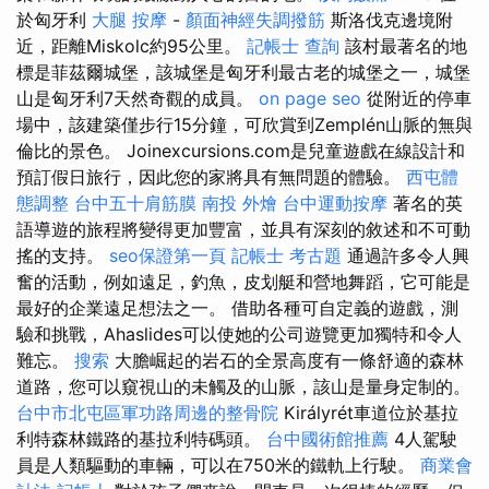
於匈牙利
大腿 按摩
-
顏面神經失調撥筋
斯洛伐克邊境附
近，距離Miskolc約95公里。
記帳士 查詢
該村最著名的地
標是菲茲爾城堡，該城堡是匈牙利最古老的城堡之一，城堡
山是匈牙利7天然奇觀的成員。
on page seo
從附近的停車
場中，該建築僅步行15分鐘，可欣賞到Zemplén山脈的無與
倫比的景色。 Joinexcursions.com是兒童遊戲在線設計和
預訂假日旅行，因此您的家將具有無問題的體驗。
西屯體
態調整
台中五十肩筋膜
南投 外燴
台中運動按摩
著名的英
語導遊的旅程將變得更加豐富，並具有深刻的敘述和不可動
搖的支持。
seo保證第一頁
記帳士 考古題
通過許多令人興
奮的活動，例如遠足，釣魚，皮划艇和營地舞蹈，它可能是
最好的企業遠足想法之一。 借助各種可自定義的遊戲，測
驗和挑戰，Ahaslides可以使她的公司遊覽更加獨特和令人
難忘。
搜索
大膽崛起的岩石的全景高度有一條舒適的森林
道路，您可以窺視山的未觸及的山脈，該山是量身定制的。
台中市北屯區軍功路周邊的整骨院
Királyrét車道位於基拉
利特森林鐵路的基拉利特碼頭。
台中國術館推薦
4人駕駛
員是人類驅動的車輛，可以在750米的鐵軌上行駛。
商業會