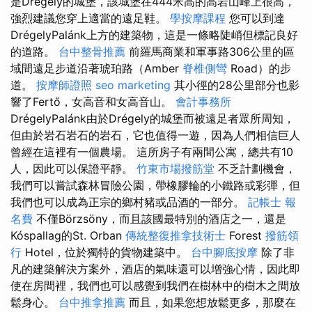
是Drégely的城堡，該城堡在444米高的高岩山峰上很高，
強烈建議您穿上適當的遠足鞋。
學按摩課程
您可以到達
DrégelyPalánk上方的建築物，這是一條略陡峭但標記良好
的道路。
台中整骨推薦
前羅馬商業和軍事路306公里的區
域間遠足步道沿著琥珀路（Amber
脊椎側彎
Road）的步
道。
按摩師證照
seo marketing
其小徑的28公里部分也影
響了Fertő，女高音和女高音山。
會計事務所
DrégelyPalánk由於Drégely的城堡而被遠足者眾所周知，
但由於岩石岩石的岩石，它也值得一遊，因為人們相信巨人
曾經在這裡有一個農場。 這所房子有兩間公寓，總共有10
人，因此可以保證平靜。
竹東市場撥筋堂
不乏計劃機會，
我們可以嘗試森林冒險公園，帶橡膠輪的小鐵路或彩彈，但
我們也可以成為正宗的鄉村豬或品酒的一部分。
記帳士 報
名費
不僅Börzsöny，而且該國最特別的酒店之一，還是
Kóspallag的St. Orban
傳統整復推拿技術士
Forest
撥筋領
行
Hotel，位於獨特的貨物建築中。
台中腳底按摩
除了非
凡的建築解決方案外，酒店的氣味還可以增強心情，因此即
使在房間裡，我們也可以感覺到我們在樹林中的樹木之間放
鬆身心。
台中推拿推薦
而且，如果您想放鬆更多，那麼在