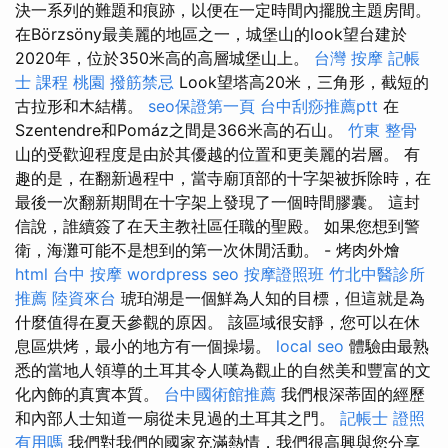
決一系列的難題和痕跡，以便在一定時間內擺脫主題房間。
在Börzsöny最美麗的地區之一，城堡山的look望台建於
2020年，位於350米高的高層城堡山上。
台灣 按摩
記帳
士 課程 桃園
撥筋禁忌
Look望塔高20米，三角形，截短的
古拉形和木結構。
seo保證第一頁
台中刮痧推薦ptt
在
Szentendre和Pomáz之間是366米高的石山。
竹東 整骨
山的受歡迎程度是由於其優越的位置和更美麗的岩層。 有
趣的是，在翻新過程中，當寺廟頂部的十字架被拆除時，在
最後一次翻新期間在十字架上發現了一個時間膠囊。 這封
信說，誰續簽了在天主教社區任職的聖殿。 如果您想到警
衛，海灘可能不是想到的第一次休閒活動。 - 烤肉外燴
html
台中 按摩
wordpress seo
按摩證照班
竹北中醫診所
推薦
陸資來台
琥珀湖是一個鮮為人知的目標，但這就是為
什麼值得在夏天參觀的原因。 該區域很安靜，您可以在休
息區烘烤，最小的地方有一個操場。
local seo
體驗由最熟
悉的當地人領導的土耳其令人嘆為觀止的自然美和豐富的文
化內飾的真實本質。
台中國術館推薦
我們根深蒂固的經歷
和內部人士知道一扇從未見過的土耳其之門。
記帳士 證照
有用嗎
我們對我們的國家充滿熱情，我們很高興與您分享