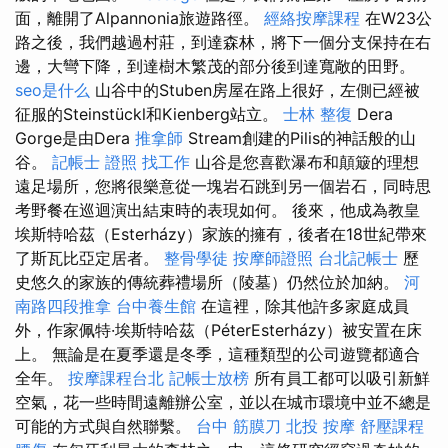
面，離開了Alpannonia旅遊路徑。
經絡按摩課程
在W23公
路之後，我們越過村莊，到達森林，將下一個分支保持在右
邊，大彎下降，到達樹木繁茂的部分後到達寬敞的田野。
seo是什么
山谷中的Stuben房屋在路上很好，左側已經被
征服的Steinstückl和Kienberg站立。
士林 整復
Dera
Gorge是由Dera
推拿師
Stream創建的Pilis的神話般的山
谷。
記帳士 證照 找工作
山谷是您喜歡瀑布和顛簸的理想
遠足場所，您將很樂意從一塊岩石跳到另一個岩石，同時思
考野餐在巡迴演出結束時的表現如何。 後來，他成為教皇
埃斯特哈茲（Esterházy）家族的擁有，後者在18世紀帶來
了斯瓦比亞定居者。
整骨學徒
按摩師證照
台北記帳士
歷
史悠久的家族的傳統葬禮場所（陵墓）仍然位於加納。
河
南路四段推拿
台中養生館
在這裡，除其他許多家庭成員
外，作家佩特·埃斯特哈茲（PéterEsterházy）被安置在床
上。 無論是在夏季還是冬季，這種類型的公司遊覽都適合
全年。
按摩課程台北
記帳士放榜
所有員工都可以吸引新鮮
空氣，花一些時間遠離辦公室，並以在城市環境中並不總是
可能的方式與自然聯繫。
台中 筋膜刀
北投 按摩
舒壓課程