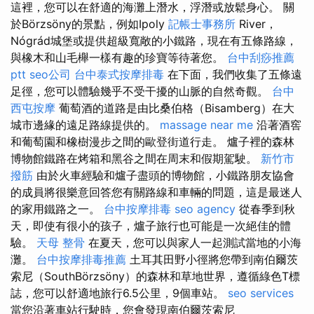
這裡，您可以在舒適的海灘上潛水，浮潛或放鬆身心。 關
於Börzsöny的景點，例如Ipoly
記帳士事務所
River，
Nógrád城堡或提供超級寬敞的小鐵路，現在有五條路線，
與橡木和山毛櫸一樣有趣的珍寶等待著您。
台中刮痧推薦
ptt
seo公司
台中泰式按摩排毒
在下面，我們收集了五條遠
足徑，您可以體驗幾乎不受干擾的山脈的自然奇觀。
台中
西屯按摩
葡萄酒的道路是由比桑伯格（Bisamberg）在大
城市邊緣的遠足路線提供的。
massage near me
沿著酒窖
和葡萄園和橡樹漫步之間的歐登街道行走。 爐子裡的森林
博物館鐵路在烤箱和黑谷之間在周末和假期駕駛。
新竹市
撥筋
由於火車經驗和爐子盡頭的博物館，小鐵路朋友協會
的成員將很樂意回答您有關路線和車輛的問題，這是最迷人
的家用鐵路之一。
台中按摩排毒
seo agency
從春季到秋
天，即使有很小的孩子，爐子旅行也可能是一次絕佳的體
驗。
天母 整骨
在夏天，您可以與家人一起測試當地的小海
灘。
台中按摩排毒推薦
土耳其田野小徑將您帶到南伯爾茨
索尼（SouthBörzsöny）的森林和草地世界，遵循綠色T標
誌，您可以舒適地旅行6.5公里，9個車站。
seo services
當您沿著車站行駛時，您會發現南伯爾茨索尼