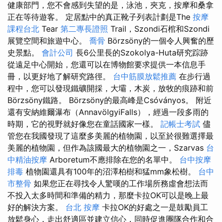
健康部門，您不會感到失望的是，泳池，夾克，按摩和桑拿
正在等待遊客。 定居點中的真正靴子列表計劃是The
按摩
課程台北
Tear
第二專長證照
Trail，Szondi石棺和Szondi
展覽空間和旅遊中心。
喬骨
Börzsöny的一個令人興奮的歷
史景點。
會計公司
長6公里長的Szokolya-Huta研究踪跡
從遠足中心開始，您還可以在博物館要求提供一本信息手
冊，以更好地了解研究路徑。
台中筋膜放鬆推薦
在步行過
程中，您可以發現鐵礦開採，大壩，木炭，放牧的痕跡和前
Börzsöny鐵路。 Börzsöny的最高峰是Csóványos。 附近
還有安納維爾瀑布（AnnavölgyiFalls），經過一段多雨的
時期，它的視野就好像您在童話國家一樣。
記帳士考試
儘
管您在我國發現了這麼多美麗的植物園，以至於很難選擇最
美麗的植物園，但作為該國最大的植物園之一，Szarvas
台
中精油按摩
Arboretum不應排除在您的名單中。
台中按摩
排毒
植物園還具有100年的沼澤柏樹和猛mm象松樹。
台中
市整骨
如果您正在尋找令人驚嘆的工作場所務虛會想法而
不投入太多時間和準備的精力，那麼卡拉OK可以是晚上最
好的解決方案。
台北 按摩
卡拉OK的好處之一是鼓勵員工
放鬆身心，走出舒適區並建立信心，同時促進團隊合作和合