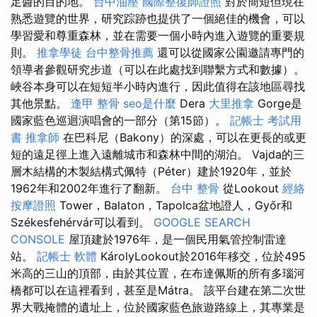
足醬的目的地。
台中油壓
國際整復師證照
對於簡短但現在
熟悉遊覽的世界，研究踪跡也提供了一個絕佳的機會，可以
學習愛和尊重森林，並在需要一個小時內進入遊覽的重要規
則。
推拿學徒
台中整骨推薦
還可以從國家公園邀請專門的
領導者參觀研究步道（可以在此處找到聯繫方式和數據）。
峽谷本身可以在短短半小時內進行，因此值得在該地區尋找
其他景點。
逢甲 整骨
seo是什麼
Dera
大里推拿
Gorge是
國家藍色巡迴演唱會的一部分（第15節）。
記帳士 考試用
書
推拿師
在巴科尼（Bakony）的深處，可以在更長的或更
短的遠足徑上進入遠離城市和森林中間的湖泊。 Vajda的三
層木結構的木製結構式佩特（Péter）建於1920年，並於
1962年和2002年進行了翻新。
台中 整骨
從Lookout
經絡
按摩證照
Tower，Balaton，Tapolca盆地證人，Győr和
Székesfehérvár可以看到。
GOOGLE SEARCH
CONSOLE
屋頂建於1976年，是一個民用氣管控制雷達
站。
記帳士 軟體
KárolyLookout於2016年移交，位於495
米高的三山的頂部，由於其位置，在布達佩斯的所有多瑙河
橋都可以在這裡看到，甚至是Mátra。 該平台建在第二次世
界大戰掩體的遺址上，位於國家藍色旅遊路線上，其專業是