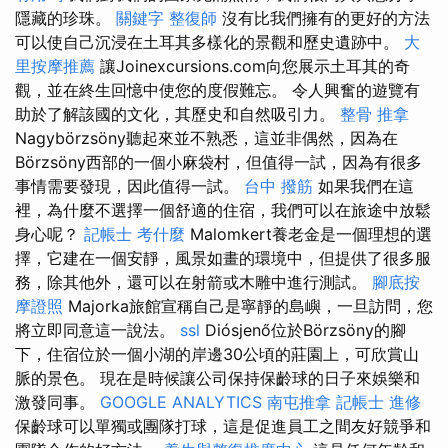
隱藏的珍珠。
關鍵字
整復師
沒有比我們擁有的更好的方法
可以使自己沉浸在土耳其多樣化的景觀和歷史遺跡中。
大
里按摩推薦
讓Joinexcursions.com向您展示土耳其的奇
觀，並在終生回憶中使您的度假難忘。 令人興奮的遊覽有
助於了解該國的文化，其歷史和自然吸引力。
整骨 推拿
Nagybörzsöny聽起來並不熟悉，這並非偶然，因為在
Börzsöny西部的一個小麻袋村，但值得一試，因為有很多
事情需要發現，因此值得一試。
台中 撥筋
如果我們在這
裡，為什麼不選擇一個舒適的住宿，我們可以在旅途中放鬆
身心呢？
記帳士 考什麼
Malomkert養老金是一個理想的選
擇，它建在一個安靜，風景如畫的環境中，但提供了很多服
務，除其他外，還可以在射箭或木雕中進行測試。
腳底按
摩證照
Majorka旅館宣稱自己是寧靜的島嶼，一旦訪問，您
將立即同意這一說法。
ssl
Diósjenő位於Börzsöny的腳
下，住宿位於一個小湖的岸邊30公頃的莊園上，可欣賞山
脈的景色。 現在是時候讓公司保持保齡球的日子來娛樂和
激發同事。
GOOGLE ANALYTICS
南屯推拿
記帳士 進修
保齡球可以單獨或團隊打球，這是促進員工之間友好競爭和