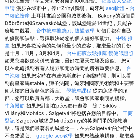
可以在全景中享受朱莉安努斯的look望台。
社團法人登記
申請
漫步在城市中，停止Zrínyi廣場，匈牙利
seo軟體
-
台
中腳底按摩
土耳其友誼公園和城堡後衛。 Bakony的西側是
Döbrönte和Szarvaskő城堡，該城堡建於14世紀，只能在
廢墟中觀看。
台中按摩推薦ptt
拔罐教學
每個月都有自己
的優勢和缺點，選擇取決於您的個人偏好和能力。
中醫 推
拿
如果您喜歡涼爽的氣候和最少的遊客，那麼最好的月份
是十月，11月，3月和4月。
台中筋膜放鬆推薦
復健師證照
如果您喜歡熱火併想省錢，最好在夏天在埃及度假。 您可
以在此處找到有關入場券和開放時間的所有重要信息。
台
中泡腳
如果您定時在布達佩斯進行了娛樂時間，則可以看
到前皇家馬stable，獅子法院，匈牙利國家美術館和主要警
衛大樓的日落顏色的浴室。
學按摩課程
從釣魚堡壘的頂
部，您可以欣賞首都，大教堂，議會和國家劇院的橋樑。
牛角撥筋
如果您計劃在pécs進行遊覽，除了Siklós，
Villány和Mohács，Szigetvár將包括在您的目標中。
工商
登記
Szigetvár城堡是MiklósZrínyi的英勇鬥爭的邪教地
點，這是我們最著名的城堡之一，在去Szigetvár的旅行中
不會錯過它。
google seo教學
如果您熟練地耕種，那麼迷