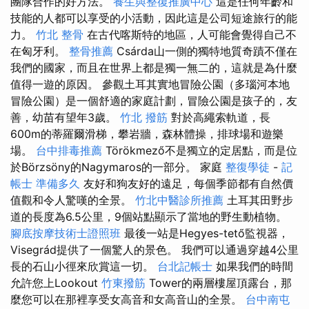
團隊合作的好方法。
養生與整復推廣中心
這是任何年齡和
技能的人都可以享受的小活動，因此這是公司短途旅行的能
力。
竹北 整骨
在古代喀斯特的地區，人可能會覺得自己不
在匈牙利。
整骨推薦
Csárda山一側的獨特地質奇蹟不僅在
我們的國家，而且在世界上都是獨一無二的，這就是為什麼
值得一遊的原因。 參觀土耳其實地冒險公園（多瑙河本地
冒險公園）是一個舒適的家庭計劃，冒險公園是孩子的，友
善，幼苗有望年3歲。
竹北 撥筋
對於高繩索軌道，長
600m的蒂羅爾滑梯，攀岩牆，森林體操，排球場和遊樂
場。
台中排毒推薦
Törökmező不是獨立的定居點，而是位
於Börzsöny的Nagymaros的一部分。 家庭
整復學徒
-
記
帳士 準備多久
友好和狗友好的遠足，每個季節都有自然價
值觀和令人驚嘆的全景。
竹北中醫診所推薦
土耳其田野步
道的長度為6.5公里，9個站點顯示了當地的野生動植物。
腳底按摩技術士證照班
最後一站是Hegyes-tető監視器，
Visegrád提供了一個驚人的景色。 我們可以通過穿越4公里
長的石山小徑來欣賞這一切。
台北記帳士
如果我們的時間
允許您上Lookout
竹東撥筋
Tower的兩層樓屋頂露台，那
麼您可以在那裡享受女高音和女高音山的全景。
台中南屯