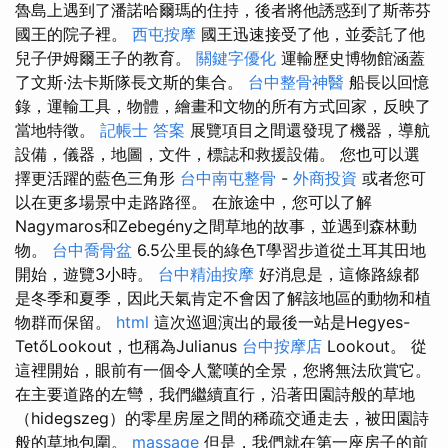
魯島上遇到了潘諾哈爾瑪的住持，後者將他誘惑到了斯蒂芬
國王的院子裡。
西屯按摩
國王迅速接受了他，並委託了他
兒子伊姆爾王子的教育。
關鍵字優化
運輸歷史博物館涵蓋
了文斯·法卡斯隊長文斯的集合。
台中整骨神醫
船長以回憶
錄，運輸工具，物體，繪畫和文物的所有方式回家，反映了
當地特徵。
記帳士 答案
展覽項目之間還發現了機器，導航
設備，儀器，地圖，文件，標誌和救援設備。 您也可以選
擇更活躍的藍色三角形
台中南屯整骨
-
外商投資
或者您可
以在更多場景中走路路徑。 在旅途中，您可以了解
Nagymaros和Zebegény之間草地的故事，並遇到森林動
物。
台中喬骨盆
6.5公里長的綠色T學習步道從土耳其田地
開始，遊覽3小時。
台中精油按摩
好消息是，這條路線都
是冬季和夏季，因此天氣肯定不會因了解該地區的動物和植
物群而保留。
html
這次巡迴演出的最後一站是Hegyes-
TetőLookout，也稱為Julianus
台中按摩店
Lookout。 從
這裡開始，眼前有一個令人驚嘆的全景，您將無法欣賞它。
在主要道路的左彎，我們繼續直行，沿著田園詩般的草地
（hidegszeg）的零星房屋之間的稀疏交通走去，被田園詩
般的草地包圍。
massage
但是，我們就在第一座房子的前