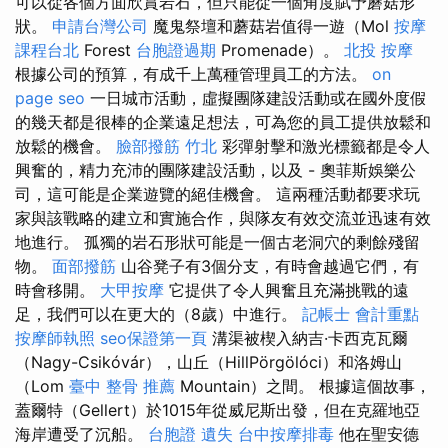
可以從各個方面欣賞岩石，但只能從一個角度賦予蘑菇形
狀。
申請台灣公司
魔鬼祭壇和蘑菇岩值得一遊（Mol
按摩
課程台北
Forest
台胞證過期
Promenade）。
北投 按摩
根據公司的預算，有成千上萬種管理員工的方法。
on
page seo
一日城市活動，虛擬團隊建設活動或在國外度假
的幾天都是很棒的企業遠足想法，可為您的員工提供放鬆和
放鬆的機會。
臉部撥筋 竹北
彩彈射擊和激光標籤都是令人
興奮的，精力充沛的團隊建設活動，以及 - 奧菲斯娛樂公
司，這可能是企業遊覽的絕佳機會。 這兩種活動都要求玩
家與該戰略的建立和實施合作，與隊友有效交流並迅速有效
地進行。 孤獨的岩石形狀可能是一個古老洞穴的剩餘殘留
物。
面部撥筋
山谷凳子有3個分支，有時會越過它們，有
時會移開。
大甲按摩
它提供了令人興奮且充滿挑戰的遠
足，我們可以在更大的（8歲）中進行。
記帳士 會計重點
按摩師執照
seo保證第一頁
溝渠被楔入納吉·卡西克瓦爾
（Nagy-Csikóvár），山丘（HillPörgölóci）和洛姆山
（Lom
臺中 整骨 推薦
Mountain）之間。 根據這個故事，
蓋爾特（Gellert）於1015年從威尼斯出發，但在克羅地亞
海岸遭受了沉船。
台胞證 遺失
台中按摩排毒
他在聖安德