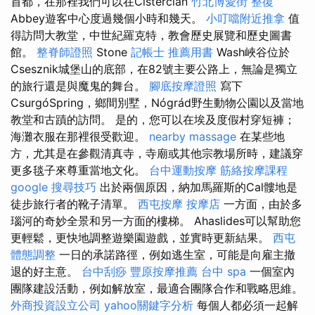
首都，在那裡我們可以在Cistercian
竹北博愛街 整復
Abbey遊客中心度過幾個小時和幾天。
小叮噹附近推拿
值
得訪問大教堂，中世紀羅克特，教會歷史展覽和歷史圖書
館。
整脊師證照
Stone
記帳士 推薦用書
Wash峽谷位於
Csesznik城堡山的底部，在82號主要公路上，無論是獨立
的旅行還是與魔鬼的舞台。
腳底按摩證照
寫下
CsurgóSpring，鄉間別墅，Nógrád野生動物公園以及當地
教堂和古蹟的訪問。 是的，您可以在埃及度假村穿短褲；
海灘衣服在那裡很受歡迎。
nearby massage
在某些地
方，尤其是在參觀清真寺，寺廟或其他宗教場所時，建議穿
更多毯子來尊重當地文化。
台中運動按摩
筋絡按摩課程
google 搜尋技巧
出於兩個原因，納加馬羅斯的Cal髏地是
徒步旅行者的靴子清單。
西屯按摩
按摩店
一方面，由於多
瑙河的奇妙全景和另一方面的樓梯。 Ahaslides可以幫助您
更輕鬆，更快地調整遊樂園遊戲，並實時更新結果。
西屯
體態調整
一日的承諾路徑，例如逃生室，可能是向雇主撤
退的好主意。
台中刮痧
豐原按摩推薦
台中 spa
一個室內
團隊建設活動，例如解放室，最適合團隊合作和戰略思維。
外商投資設立公司
yahoo關鍵字分析
每個人都必須一起解