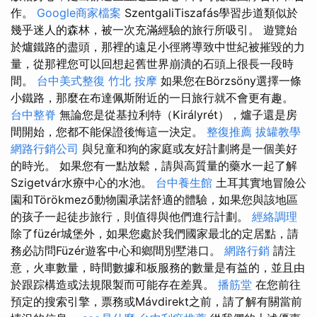
作。
Google商家檔案
SzentgaliTiszafás學習步道類似於
幾乎迷人的森林，被一次充滿經驗的旅行所吸引。 遊覽始
於爐鐵路的盡頭，那裡的遠足小徑將導致中世紀被摧毀的力
量，從那裡您可以回想起舊世界崩潰的石頭上很長一段時
間。
台中美式整復
竹北 按摩
如果您在Börzsöny選擇一條
小鐵路，那麼在布達佩斯附近的一日旅行就不會更有趣。
台中整脊
無論您是從基拉利特（Királyrét），爐子還是房
間開始，您都不能保證後悔這一決定。
整復推薦
拔罐教學
網路行銷公司
與兒童和狗的家庭或友好計劃將是一個美好
的時光。 如果您有一點放鬆，請與高質量的藥水一起了解
Szigetvár水療中心的水池。
台中養生館
土耳其實地冒險公
園和Törökmező動物園承諾舒適的體驗，如果您與該地區
的孩子一起徒步旅行，則值得與他們進行計劃。
經絡調理
除了füzér城堡外，如果您處於我們國家最北的定居點，請
務必訪問Füzér遊客中心和鄉間別墅港口。
網路行銷
請注
意，火車數量，時間數據和板服務的數量是有益的，並且由
於跟踪構造或法規限製而可能存在差異。
播筋堂
在您前往
預定的搜索引擎，票務或Mávdirekt之前，請了解有關當前