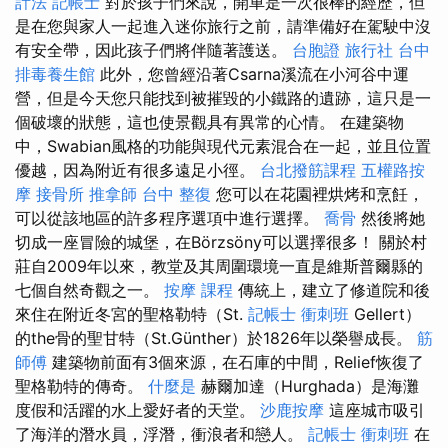
計法 記帳士
對於孩子們來說，開車是一次很棒的經歷，但
是在您與家人一起進入迷你旅行之前，請準備好在駕駛中沒
有安全帶，因此孩子們將伴隨著護送。
台胞證 旅行社
台中
排毒養生館
此外，您曾經沿著Csarna溪流在小河谷中運
營，但是今天您只能找到被摧毀的小鐵路的遺跡，這只是一
個破壞的狀態，這也使景觀具有異常的心情。 在建築物
中，Swabian風格的功能與現代元素混合在一起，並且位置
優越，因為附近有很多遠足小徑。
台北撥筋課程
五權路按
摩
接骨所
推拿師
台中 整復
您可以在花園裡烘烤和烹飪，
可以從該地區的許多程序選項中進行選擇。
喬骨
然後將她
切成一座冒險的城堡，在Börzsöny可以選擇很多！ 關於村
莊自2009年以來，教堂及其周圍環境一直是維斯普爾縣的
七個自然奇觀之一。
按摩 課程
傳統上，建立了修道院和後
來住在附近冬宮的聖格勒特（St.
記帳士 衝刺班
Gellert）
的the骨的聖甘特（St.Günther）於1826年以榮譽成長。
筋
師傅
建築物前面有3個來源，在石庫的中間，Relief恢復了
聖格勒特的傳奇。
什麼是
赫爾加達（Hurghada）是海灘
度假和活躍的水上愛好者的天堂。
沙鹿按摩
這座城市吸引
了海洋的潛水員，浮潛，衝浪者和戀人。
記帳士 衝刺班
在