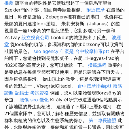
推薦
該平台的特殊性是它使我想起了一個羅馬守望台，
Szekler門的下部，側面與寺廟最相似。
附近按摩
在最熱的
夏日，即使是運輸，Zebegény擁有自己的港口，也值得在
最熱的夏日連接look望塔。 朱莉安努斯（Julianus）的監
視量是一座15米高的中世紀堡壘，它對多瑙河另一側和
Zsitvay
設立投資公司
Lookout的城堡做出了反應。
波經
堂
從look塔的頂部，多瑙河和內部的börzsöny可以欣賞到
壯麗的景色。
seo agency
什麼是
台中按摩排毒ptt
在平台
的腳下，您還會找到長凳和桌子，在爬上Hegyes-frad的
482米高的高度之後，您可以放鬆一下。
撥筋課程
重要的
是要信息在每個季節都可以使用，但是只建議在下雨天去，
因為這條路很滑。 從山頂上的教堂，這是多瑙河彎道最著
名的景點之一，VisegrádCitadel。
台中按摩排毒ptt
撥筋
證照
記帳士 考試資格
例如，您可以開始發現Börzsöny的
步道。
腰傷
seo 優化
Királyrét研究步道通過9個站點展示
了該地區的野生動植物。 這繞過了下層和上層多瑙河，在
21個國家隊中，您可以了解各種歷史信息，並獲取有關動物
群和動植物的信息以及生態系統的保存。
第二專長證照
此
外，水路與許多浴室，餐館和租賃租賃一起通過，因此您可