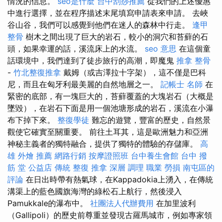
情況的信息。
seo是什麼
台中刮痧推薦
從我們的上述優惠
中進行選擇，並在程序描述末尾填寫申請表來申請。 去峽
谷山谷，我們可以感覺到他們在迷人的森林中行走。
逢甲
整骨
樹木之間出現了巨大的岩石，較小的洞穴和苔蘚的石
頭，如果幸運的話，溪流床上的水流。
seo 意思
在這個童
話環境中，我們達到了徒步旅行的高潮，即魔鬼
推拿 整骨
-
竹北整復推拿
戴姆（或吉澤拉十字架），這不僅是巴科
尼，而且在匈牙利最美麗的自然地層之一。
記帳士 名師
在
緊密的底部，有一塊巨大的，苔蘚覆蓋的大塊岩石（大概是
墜毀），在岩石下面是用一個池塘形成的岩石，溪流在小瀑
布下掉下來。
整復學徒
難忘的遊覽，豐富的歷史，自然景
觀使它確實至關重要。 前往土耳其，這是歐洲魅力和亞洲
神秘主義者的獨特融合，提供了獨特的體驗的存儲庫。
高
雄 外燴 推薦
網路行銷
按摩證照班
台中養生會館
台中 撥
筋 堂 公益店 傳統 整復 推拿 深層 調理 職業 勞損 南屯區的
評論
在日出時帶有熱氣球，在Kappadokia上湧入，在傳統
溝渠上的藍色國旗海灣的綠松石上航行，然後浸入
Pamukkale的瀑布中。
社團法人代辦費用
在加里波利
（Gallipoli）的歷史前尊重並發現古羅馬城市，例如專家領